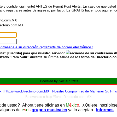
nte y confidencialmente) ANTES de Permit Post Alerts. En caso de que usted ya
ario registrarse antes de ingresar, por favor. Es GRATIS hacer todo aquí en cu
orio.com.MX
irectorio.com.MX
contraseña a su dirección
registrada
de correo electrónico
?
ita" [cuadrita] para que nuestro servidor
recuerde de su contraseña
zado "Para Salir" durante su última salida de los foros de Directorio.c
Powered by Social Strata
x
|
http://www.Directorio.com.MX
|
Nuestro Compromiso de Mantener Su Priva
Bienvenido a http://foros.Directorio.com.MX
t de usted
?
Ahora tiene oficinas en
M
é
x
i
c
o
. ¿Quiere inscribirs
 algunos de
e
s
o
s
grupos musicales
ya lo aceptan.
Informes