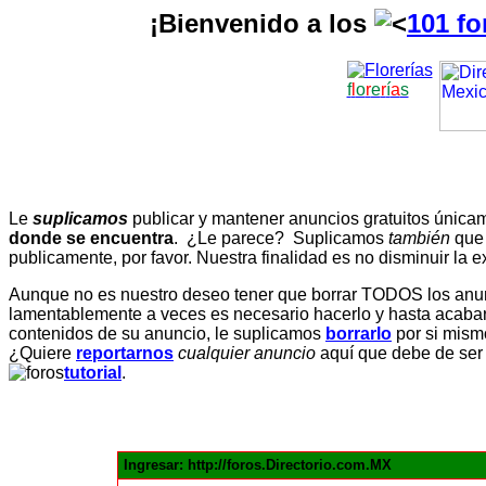
¡Bienvenido a los
101 fo
f
l
o
r
e
r
í
a
s
Le
suplicamos
publicar y mantener anuncios gratuitos únic
donde se encuentra
. ¿Le parece? Suplicamos
también
que
publicamente, por favor. Nuestra finalidad es no disminuir la ex
Aunque no es nuestro deseo tener que borrar TODOS los anunc
lamentablemente a veces es necesario hacerlo y hasta acabar 
contenidos de su anuncio, le suplicamos
borrarlo
por si mismo
¿Quiere
reportarnos
cualquier anuncio
aquí que debe de ser
tutorial
.
Ingresar: http://foros.Directorio.com.MX