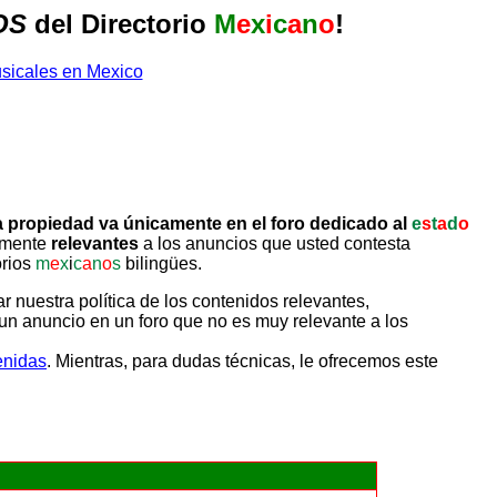
OS
del Directorio
M
e
x
i
c
a
n
o
!
 propiedad va únicamente en el foro dedicado al
e
s
t
a
d
o
tamente
relevantes
a los anuncios que usted contesta
orios
m
e
x
i
c
a
n
o
s
bilingües.
uestra política de los contenidos relevantes,
un anuncio en un foro que no es muy relevante a los
enidas
. Mientras, para dudas técnicas, le ofrecemos este