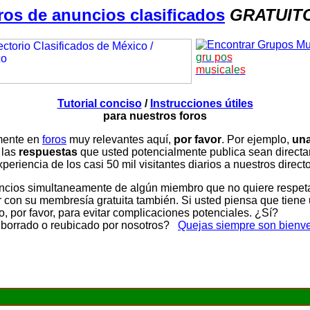
ros de anuncios clasificados
GRATUIT
g
r
u
p
o
s
m
u
s
i
c
a
l
e
s
Tutorial conciso
/
Instrucciones útiles
para nuestros foros
amente en
foros
muy relevantes aquí,
por favor
. Por ejemplo,
una
 las
respuestas
que usted potencialmente publica sean direc
periencia de los casi 50 mil visitantes diarios a nuestros direct
ios simultaneamente de algún miembro que no quiere respetar n
con su membresía gratuita también. Si usted piensa que tiene 
, por favor, para evitar complicaciones potenciales. ¿Sí?
 borrado o reubicado por nosotros?
Quejas siempre son bienv