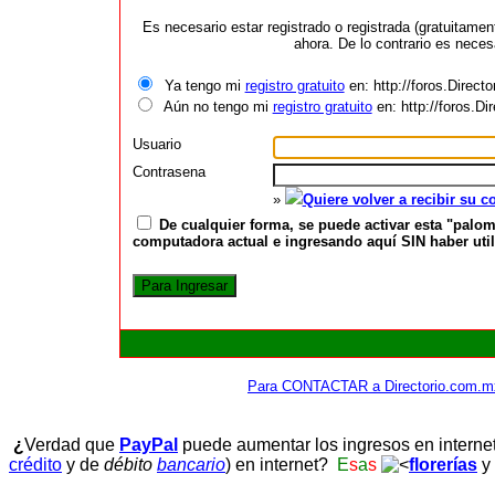
Es necesario estar registrado o registrada (gratuitame
ahora. De lo contrario es neces
Ya tengo mi
registro gratuito
en: http://foros.Direct
Aún no tengo mi
registro gratuito
en: http://foros.D
Usuario
Contrasena
»
Quiere volver a recibir su 
De cualquier forma, se puede activar esta "palom
computadora actual e ingresando aquí SIN haber utili
Para CONTACTAR a Directorio.com.m
¿
Verdad que
PayPal
puede aumentar los ingresos en interne
crédito
y de
débito
bancario
) en internet?
E
s
a
s
florerías
y