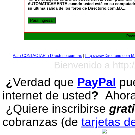
AUTOMATICAMENTE cuando usted esté en su computadora a
su última salida de los foros de Directorio.com.MX...
Powe
Para CONTACTAR a Directorio.com.mx
|
http://www.Directorio.com.
Bienvenido a http:
¿
Verdad que
PayPal
pue
internet de usted
?
Ahora 
¿Quiere inscribirse
grat
cobranzas (de
tarjetas d