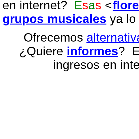
en internet?
E
s
a
s
flor
grupos musicales
ya lo
Ofrecemos
alternativ
¿Quiere
informes
? E
ingresos en inte