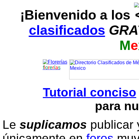
¡Bienvenido a los
clasificados
GRA
M
e
f
l
o
r
e
r
í
a
s
Tutorial conciso
para nu
Le
suplicamos
publicar 
únicamente en
foros
muy 