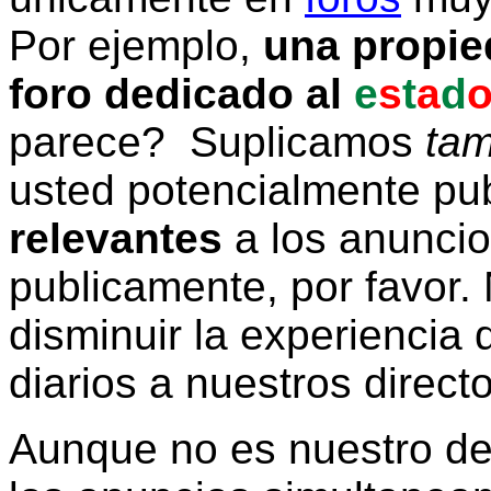
Por ejemplo,
una propie
foro dedicado al
e
s
t
a
d
parece? Suplicamos
tam
usted potencialmente pu
relevantes
a los anunci
publicamente, por favor. 
disminuir la experiencia d
diarios a nuestros direct
Aunque no es nuestro d