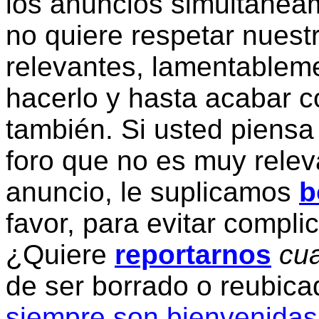
los anuncios simultanea
no quiere respetar nuestr
relevantes, lamentablem
hacerlo y hasta acabar c
también. Si usted piensa
foro que no es muy relev
anuncio, le suplicamos
b
favor, para evitar compli
¿Quiere
reportarnos
cua
de ser borrado o reubic
siempre son bienvenidas