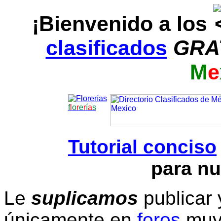
¡Bienvenido a los
clasificados
GRA
M
e
f
l
o
r
e
r
í
a
s
Tutorial conciso
para nu
Le
suplicamos
publicar 
únicamente en
foros
muy 