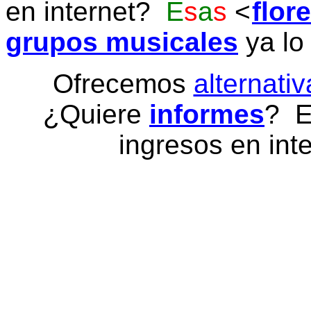
en internet?
E
s
a
s
flor
grupos musicales
ya lo
Ofrecemos
alternativ
¿Quiere
informes
? E
ingresos en inte