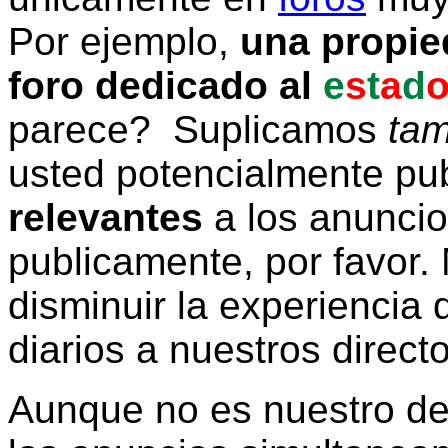
Por ejemplo,
una propie
foro dedicado al
e
s
t
a
d
parece? Suplicamos
tam
usted potencialmente pu
relevantes
a los anunci
publicamente, por favor. 
disminuir la experiencia d
diarios a nuestros direct
Aunque no es nuestro d