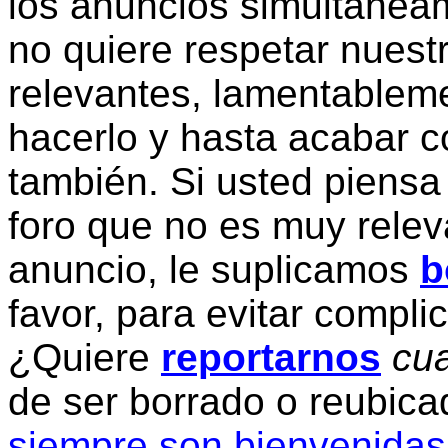
los anuncios simultanea
no quiere respetar nuestr
relevantes, lamentablem
hacerlo y hasta acabar c
también. Si usted piensa
foro que no es muy relev
anuncio, le suplicamos
b
favor, para evitar compli
¿Quiere
reportarnos
cua
de ser borrado o reubic
siempre son bienvenidas