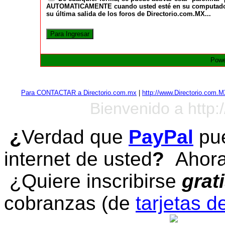
AUTOMATICAMENTE cuando usted esté en su computadora a
su última salida de los foros de Directorio.com.MX...
Powe
Para CONTACTAR a Directorio.com.mx
|
http://www.Directorio.com.
Bienvenido a http:
¿
Verdad que
PayPal
pue
internet de usted
?
Ahora 
¿Quiere inscribirse
grat
cobranzas (de
tarjetas d