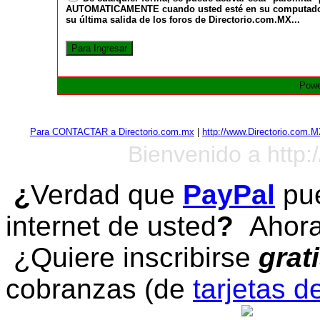
AUTOMATICAMENTE cuando usted esté en su computadora a
su última salida de los foros de Directorio.com.MX...
Powe
Para CONTACTAR a Directorio.com.mx
|
http://www.Directorio.com.
Bienvenido a http:
¿
Verdad que
PayPal
pue
internet de usted
?
Ahora 
¿Quiere inscribirse
grat
cobranzas (de
tarjetas d