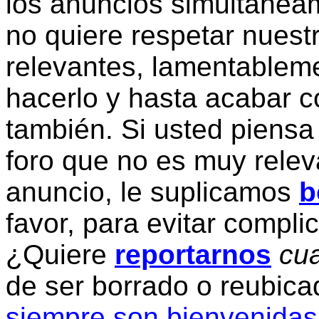
los anuncios simultanea
no quiere respetar nuestr
relevantes, lamentablem
hacerlo y hasta acabar c
también. Si usted piensa
foro que no es muy relev
anuncio, le suplicamos
b
favor, para evitar compli
¿Quiere
reportarnos
cua
de ser borrado o reubic
siempre son bienvenidas