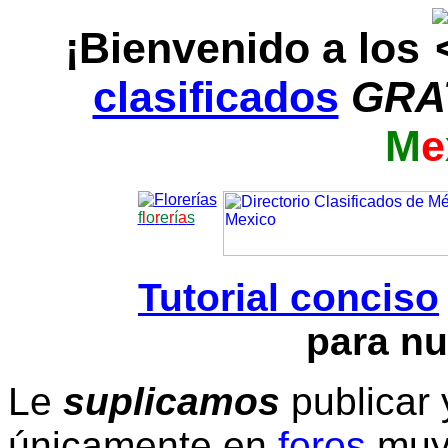
¡Bienvenido a los
clasificados
GRA
M
e
f
l
o
r
e
r
í
a
s
Tutorial conciso
para nu
Le
suplicamos
publicar 
únicamente en
foros
muy 