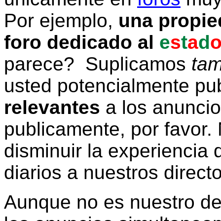
Por ejemplo,
una propie
foro dedicado al
e
s
t
a
d
parece? Suplicamos
tam
usted potencialmente pu
relevantes
a los anunci
publicamente, por favor. 
disminuir la experiencia d
diarios a nuestros direct
Aunque no es nuestro d