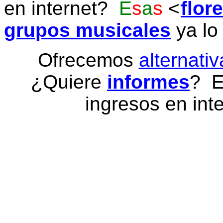
en internet?
E
s
a
s
flor
grupos musicales
ya lo
Ofrecemos
alternativ
¿Quiere
informes
? E
ingresos en inte