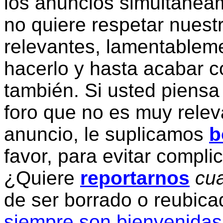
los anuncios simultanea
no quiere respetar nuestr
relevantes, lamentablem
hacerlo y hasta acabar c
también. Si usted piensa
foro que no es muy relev
anuncio, le suplicamos
b
favor, para evitar compli
¿Quiere
reportarnos
cua
de ser borrado o reubic
siempre son bienvenidas