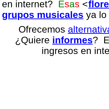
en internet?
E
s
a
s
flor
grupos musicales
ya lo
Ofrecemos
alternativ
¿Quiere
informes
? E
ingresos en inte