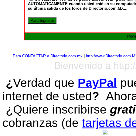
AUTOMATICAMENTE cuando usted esté en su computadora a
su última salida de los foros de Directorio.com.MX...
Powe
Para CONTACTAR a Directorio.com.mx
|
http://www.Directorio.com.
Bienvenido a http:
¿
Verdad que
PayPal
pue
internet de usted
?
Ahora 
¿Quiere inscribirse
grat
cobranzas (de
tarjetas d