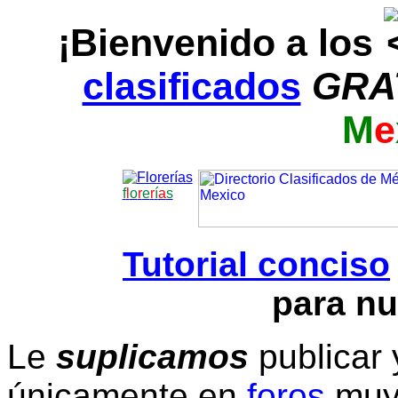
¡Bienvenido a los
clasificados
GRA
M
e
f
l
o
r
e
r
í
a
s
Tutorial conciso
para nu
Le
suplicamos
publicar 
únicamente en
foros
muy 