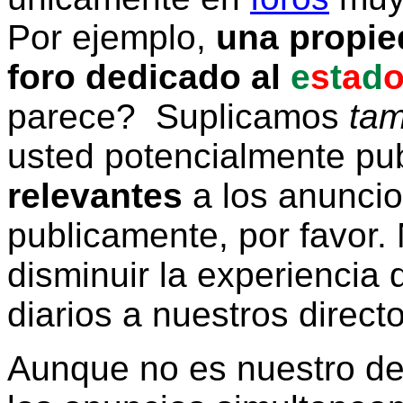
Por ejemplo,
una propie
foro dedicado al
e
s
t
a
d
parece? Suplicamos
tam
usted potencialmente pu
relevantes
a los anunci
publicamente, por favor. 
disminuir la experiencia d
diarios a nuestros direct
Aunque no es nuestro d