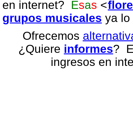
en internet?
E
s
a
s
flor
grupos musicales
ya lo
Ofrecemos
alternativ
¿Quiere
informes
? E
ingresos en inte