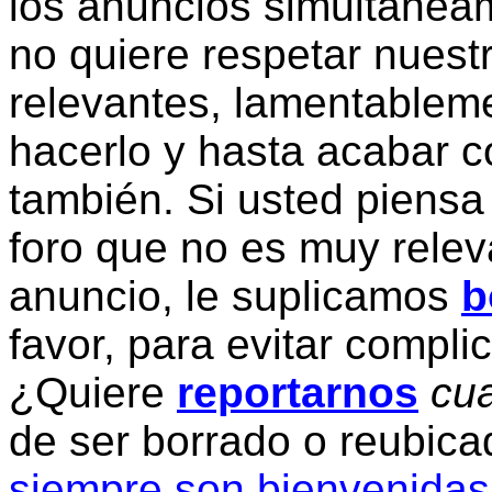
los anuncios simultanea
no quiere respetar nuestr
relevantes, lamentablem
hacerlo y hasta acabar c
también. Si usted piensa
foro que no es muy relev
anuncio, le suplicamos
b
favor, para evitar compli
¿Quiere
reportarnos
cua
de ser borrado o reubic
siempre son bienvenidas