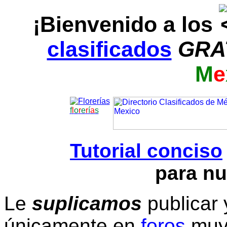
¡Bienvenido a los
clasificados
GRA
M
e
f
l
o
r
e
r
í
a
s
Tutorial conciso
para nu
Le
suplicamos
publicar 
únicamente en
foros
muy 