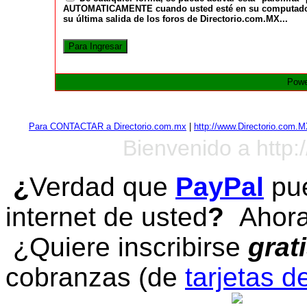
AUTOMATICAMENTE cuando usted esté en su computadora a
su última salida de los foros de Directorio.com.MX...
Powe
Para CONTACTAR a Directorio.com.mx
|
http://www.Directorio.com.
Bienvenido a http:
¿
Verdad que
PayPal
pue
internet de usted
?
Ahora 
¿Quiere inscribirse
grat
cobranzas (de
tarjetas d