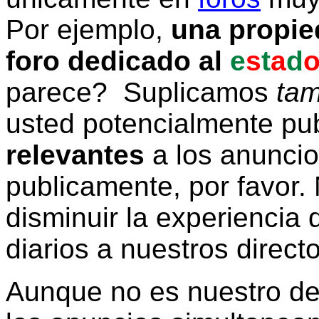
Por ejemplo,
una propie
foro dedicado al
e
s
t
a
d
parece? Suplicamos
tam
usted potencialmente pu
relevantes
a los anunci
publicamente, por favor. 
disminuir la experiencia d
diarios a nuestros direct
Aunque no es nuestro d