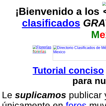
¡Bienvenido a los
clasificados
GRA
M
e
f
l
o
r
e
r
í
a
s
Tutorial conciso
para nu
Le
suplicamos
publicar 
únicamente en
foros
muy 