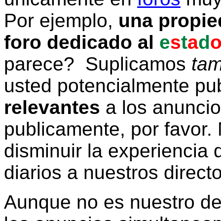
Por ejemplo,
una propie
foro dedicado al
e
s
t
a
d
parece? Suplicamos
tam
usted potencialmente pu
relevantes
a los anunci
publicamente, por favor. 
disminuir la experiencia d
diarios a nuestros direct
Aunque no es nuestro d