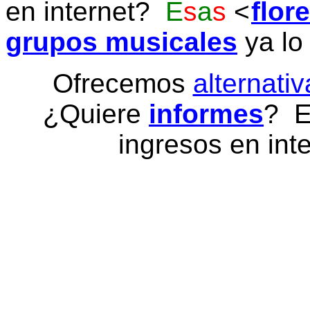
en internet?
E
s
a
s
flor
grupos musicales
ya lo
Ofrecemos
alternativ
¿Quiere
informes
? E
ingresos en inte