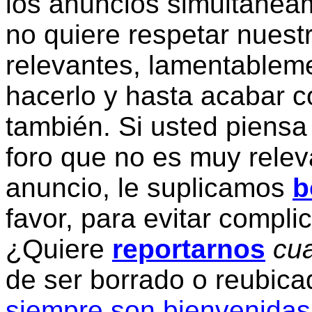
los anuncios simultanea
no quiere respetar nuestr
relevantes, lamentablem
hacerlo y hasta acabar c
también. Si usted piensa
foro que no es muy relev
anuncio, le suplicamos
b
favor, para evitar compli
¿Quiere
reportarnos
cua
de ser borrado o reubic
siempre son bienvenidas