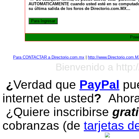
AUTOMATICAMENTE cuando usted esté en su computadora a
su última salida de los foros de Directorio.com.MX...
Powe
Para CONTACTAR a Directorio.com.mx
|
http://www.Directorio.com.
Bienvenido a http:
¿
Verdad que
PayPal
pue
internet de usted
?
Ahora 
¿Quiere inscribirse
grat
cobranzas (de
tarjetas d