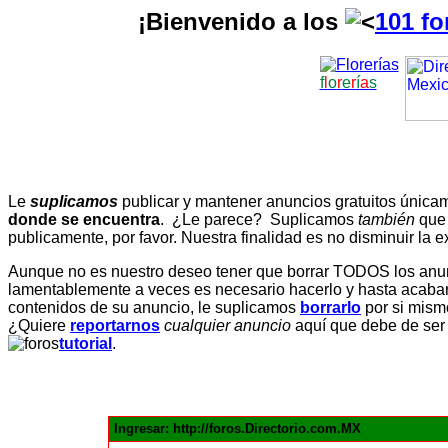
¡Bienvenido a los
101 fo
f
l
o
r
e
r
í
a
s
Le
suplicamos
publicar y mantener anuncios gratuitos únic
donde se encuentra
. ¿Le parece? Suplicamos
también
que
publicamente, por favor. Nuestra finalidad es no disminuir la ex
Aunque no es nuestro deseo tener que borrar TODOS los anunc
lamentablemente a veces es necesario hacerlo y hasta acabar 
contenidos de su anuncio, le suplicamos
borrarlo
por si mismo
¿Quiere
reportarnos
cualquier anuncio
aquí que debe de ser
tutorial
.
Ingresar: http://foros.Directorio.com.MX