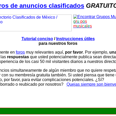
ros de anuncios clasificados
GRATUIT
g
r
u
p
o
s
m
u
s
i
c
a
l
e
s
Tutorial conciso
/
Instrucciones útiles
para nuestros foros
amente en
foros
muy relevantes aquí,
por favor
. Por ejemplo,
una
 las
respuestas
que usted potencialmente publica sean direc
periencia de los casi 50 mil visitantes diarios a nuestros direct
ios simultaneamente de algún miembro que no quiere respetar n
con su membresía gratuita también. Si usted piensa que tiene 
, por favor, para evitar complicaciones potenciales. ¿Sí?
 borrado o reubicado por nosotros?
Quejas siempre son bienv