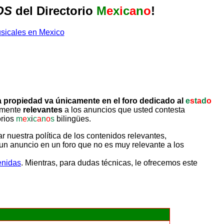
OS
del Directorio
M
e
x
i
c
a
n
o
!
 propiedad va únicamente en el foro dedicado al
e
s
t
a
d
o
tamente
relevantes
a los anuncios que usted contesta
orios
m
e
x
i
c
a
n
o
s
bilingües.
uestra política de los contenidos relevantes,
un anuncio en un foro que no es muy relevante a los
enidas
. Mientras, para dudas técnicas, le ofrecemos este