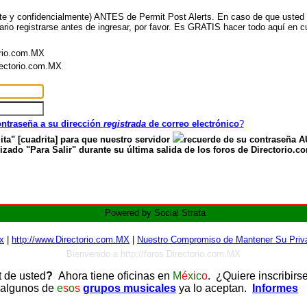
nte y confidencialmente) ANTES de Permit Post Alerts. En caso de que usted ya
ario registrarse antes de ingresar, por favor. Es GRATIS hacer todo aquí en cu
orio.com.MX
irectorio.com.MX
contraseña a su dirección
registrada
de correo electrónico
?
ita" [cuadrita] para que nuestro servidor
recuerde de su contraseña
zado "Para Salir" durante su última salida de los foros de Directorio.c
Powered by Social Strata
x
|
http://www.Directorio.com.MX
|
Nuestro Compromiso de Mantener Su Priva
Bienvenido a http://foros.Directorio.com.MX
t de usted
?
Ahora tiene oficinas en
M
é
x
i
c
o
. ¿Quiere inscribirs
 algunos de
e
s
o
s
grupos musicales
ya lo aceptan.
Informes