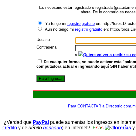
Es necesario estar registrado o registrada (gratuitame
ahora. De lo contrario es neces
Ya tengo mi
registro gratuito
en: http://foros.Direct
Aún no tengo mi
registro gratuito
en: http://foros.D
Usuario
Contrasena
»
Quiere volver a recibir su 
De cualquier forma, se puede activar esta "palom
computadora actual e ingresando aquí SIN haber utili
Para CONTACTAR a Directorio.com.m
¿
Verdad que
PayPal
puede aumentar los ingresos en interne
crédito
y de
débito
bancario
) en internet?
E
s
a
s
florerías
y