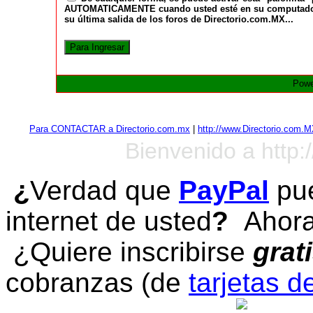
AUTOMATICAMENTE cuando usted esté en su computadora a
su última salida de los foros de Directorio.com.MX...
Powe
Para CONTACTAR a Directorio.com.mx
|
http://www.Directorio.com.
Bienvenido a http:
¿
Verdad que
PayPal
pue
internet de usted
?
Ahora 
¿Quiere inscribirse
grat
cobranzas (de
tarjetas d