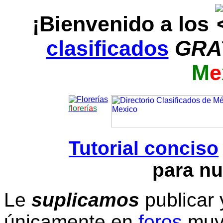
¡Bienvenido a los
clasificados
GRA
M
e
f
l
o
r
e
r
í
a
s
Tutorial conciso
para nu
Le
suplicamos
publicar 
únicamente en
foros
muy 