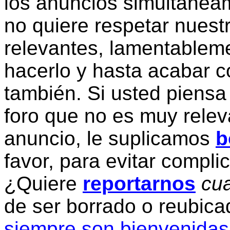
los anuncios simultanea
no quiere respetar nuestr
relevantes, lamentablem
hacerlo y hasta acabar c
también. Si usted piensa
foro que no es muy relev
anuncio, le suplicamos
b
favor, para evitar compli
¿Quiere
reportarnos
cua
de ser borrado o reubic
siempre son bienvenidas