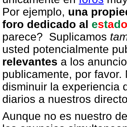
Por ejemplo,
una propie
foro dedicado al
e
s
t
a
d
parece? Suplicamos
tam
usted potencialmente pu
relevantes
a los anunci
publicamente, por favor. 
disminuir la experiencia d
diarios a nuestros direct
Aunque no es nuestro d