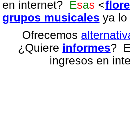
en internet?
E
s
a
s
flor
grupos musicales
ya lo
Ofrecemos
alternativ
¿Quiere
informes
? E
ingresos en inte