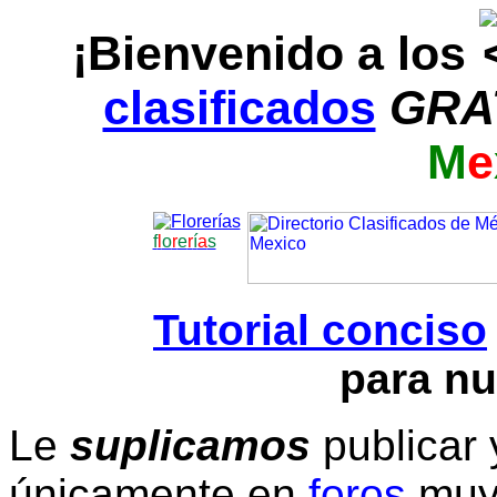
¡Bienvenido a los
clasificados
GRA
M
e
f
l
o
r
e
r
í
a
s
Tutorial conciso
para nu
Le
suplicamos
publicar 
únicamente en
foros
muy 