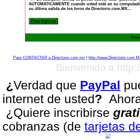
AUTOMATICAMENTE cuando usted esté en su computadora a
su última salida de los foros de Directorio.com.MX...
Powe
Para CONTACTAR a Directorio.com.mx
|
http://www.Directorio.com.
Bienvenido a http:
¿
Verdad que
PayPal
pue
internet de usted
?
Ahora 
¿Quiere inscribirse
grat
cobranzas (de
tarjetas d