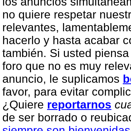
los anuncios simultanea
no quiere respetar nuestr
relevantes, lamentablem
hacerlo y hasta acabar c
también. Si usted piensa
foro que no es muy relev
anuncio, le suplicamos
b
favor, para evitar compli
¿Quiere
reportarnos
cua
de ser borrado o reubic
siempre son bienvenidas