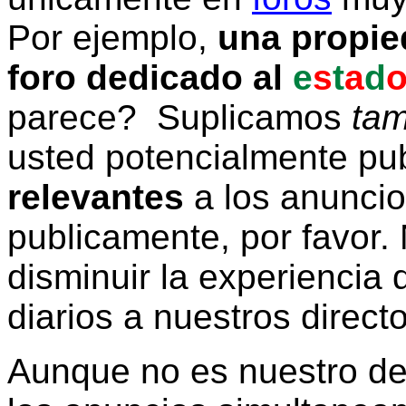
Por ejemplo,
una propie
foro dedicado al
e
s
t
a
d
parece? Suplicamos
tam
usted potencialmente pu
relevantes
a los anunci
publicamente, por favor. 
disminuir la experiencia d
diarios a nuestros direct
Aunque no es nuestro d