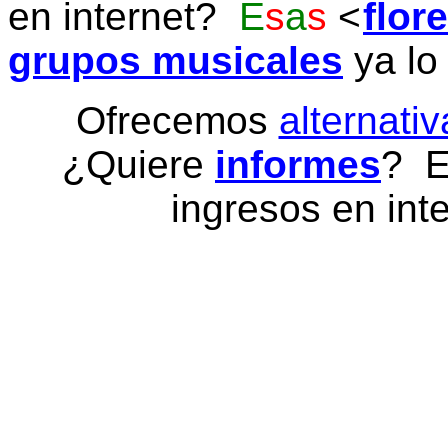
en internet?
E
s
a
s
flor
grupos musicales
ya lo
Ofrecemos
alternativ
¿Quiere
informes
? E
ingresos en inte