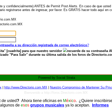
nte y confidencialmente) ANTES de Permit Post Alerts. En caso de que usted ya
ario registrarse antes de ingresar, por favor. Es GRATIS hacer todo aquí en cu
orio.com.MX
irectorio.com.MX
contraseña a su dirección
registrada
de correo electrónico
?
ita" [cuadrita] para que nuestro servidor
recuerde de su contraseña
zado "Para Salir" durante su última salida de los foros de Directorio.c
Powered by Social Strata
x
|
http://www.Directorio.com.MX
|
Nuestro Compromiso de Mantener Su Priva
Bienvenido a http://foros.Directorio.com.MX
t de usted
?
Ahora tiene oficinas en
M
é
x
i
c
o
. ¿Quiere inscribirs
 algunos de
e
s
o
s
grupos musicales
ya lo aceptan.
Informes