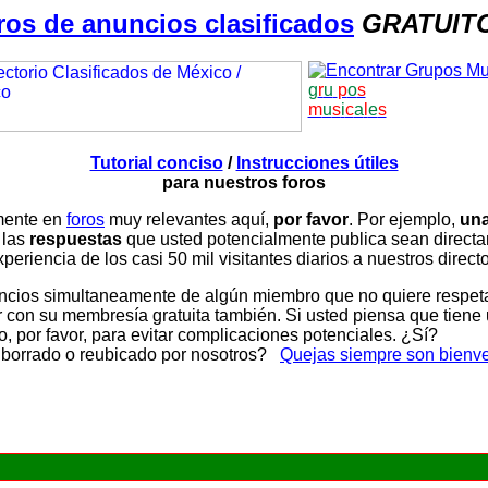
ros de anuncios clasificados
GRATUIT
g
r
u
p
o
s
m
u
s
i
c
a
l
e
s
Tutorial conciso
/
Instrucciones útiles
para nuestros foros
amente en
foros
muy relevantes aquí,
por favor
. Por ejemplo,
una
 las
respuestas
que usted potencialmente publica sean direc
periencia de los casi 50 mil visitantes diarios a nuestros direct
ios simultaneamente de algún miembro que no quiere respetar n
con su membresía gratuita también. Si usted piensa que tiene 
, por favor, para evitar complicaciones potenciales. ¿Sí?
 borrado o reubicado por nosotros?
Quejas siempre son bienv