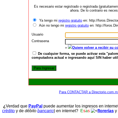
Es necesario estar registrado o registrada (gratuitame
ahora. De lo contrario es neces
Ya tengo mi
registro gratuito
en: http://foros.Direct
Aún no tengo mi
registro gratuito
en: http://foros.D
Usuario
Contrasena
»
Quiere volver a recibir su 
De cualquier forma, se puede activar esta "palom
computadora actual e ingresando aquí SIN haber utili
Para CONTACTAR a Directorio.com.m
¿
Verdad que
PayPal
puede aumentar los ingresos en interne
crédito
y de
débito
bancario
) en internet?
E
s
a
s
florerías
y