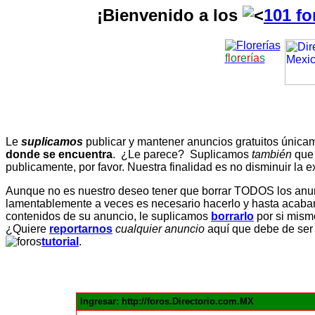
¡Bienvenido a los
101 fo
f
l
o
r
e
r
í
a
s
Le
suplicamos
publicar y mantener anuncios gratuitos únic
donde se encuentra
. ¿Le parece? Suplicamos
también
que
publicamente, por favor. Nuestra finalidad es no disminuir la ex
Aunque no es nuestro deseo tener que borrar TODOS los anunc
lamentablemente a veces es necesario hacerlo y hasta acabar 
contenidos de su anuncio, le suplicamos
borrarlo
por si mismo
¿Quiere
reportarnos
cualquier anuncio
aquí que debe de ser
tutorial
.
Ingresar: http://foros.Directorio.com.MX