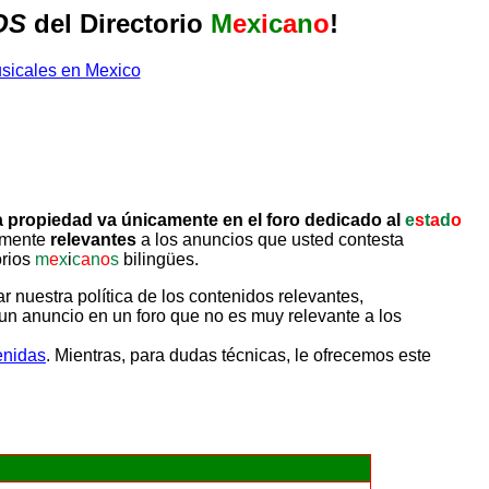
OS
del Directorio
M
e
x
i
c
a
n
o
!
 propiedad va únicamente en el foro dedicado al
e
s
t
a
d
o
tamente
relevantes
a los anuncios que usted contesta
orios
m
e
x
i
c
a
n
o
s
bilingües.
uestra política de los contenidos relevantes,
un anuncio en un foro que no es muy relevante a los
enidas
. Mientras, para dudas técnicas, le ofrecemos este