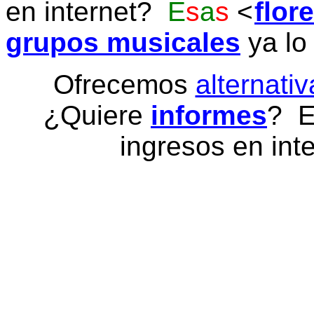
en internet?
E
s
a
s
flor
grupos musicales
ya lo
Ofrecemos
alternativ
¿Quiere
informes
? E
ingresos en inte