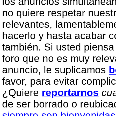
los anuncios simultanea
no quiere respetar nuestr
relevantes, lamentablem
hacerlo y hasta acabar c
también. Si usted piensa
foro que no es muy relev
anuncio, le suplicamos
b
favor, para evitar compli
¿Quiere
reportarnos
cua
de ser borrado o reubic
siempre son bienvenidas