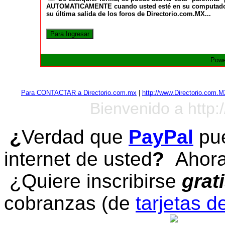
AUTOMATICAMENTE cuando usted esté en su computadora a
su última salida de los foros de Directorio.com.MX...
Powe
Para CONTACTAR a Directorio.com.mx
|
http://www.Directorio.com.
Bienvenido a http:
¿
Verdad que
PayPal
pue
internet de usted
?
Ahora 
¿Quiere inscribirse
grat
cobranzas (de
tarjetas d