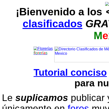
¡Bienvenido a los
clasificados
GRA
M
e
f
l
o
r
e
r
í
a
s
Tutorial conciso
para nu
Le
suplicamos
publicar 
únicamente en
foros
muy 