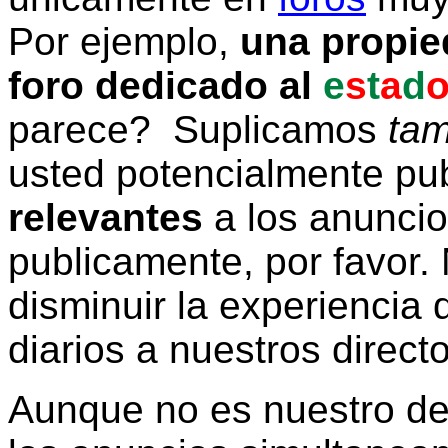
Por ejemplo,
una propie
foro dedicado al
e
s
t
a
d
parece? Suplicamos
tam
usted potencialmente pu
relevantes
a los anunci
publicamente, por favor. 
disminuir la experiencia d
diarios a nuestros direct
Aunque no es nuestro d