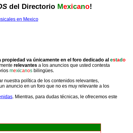
OS
del Directorio
M
e
x
i
c
a
n
o
!
 propiedad va únicamente en el foro dedicado al
e
s
t
a
d
o
tamente
relevantes
a los anuncios que usted contesta
orios
m
e
x
i
c
a
n
o
s
bilingües.
uestra política de los contenidos relevantes,
un anuncio en un foro que no es muy relevante a los
enidas
. Mientras, para dudas técnicas, le ofrecemos este