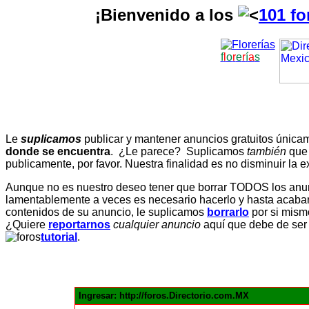
¡Bienvenido a los
101 fo
f
l
o
r
e
r
í
a
s
Le
suplicamos
publicar y mantener anuncios gratuitos únic
donde se encuentra
. ¿Le parece? Suplicamos
también
que
publicamente, por favor. Nuestra finalidad es no disminuir la ex
Aunque no es nuestro deseo tener que borrar TODOS los anunc
lamentablemente a veces es necesario hacerlo y hasta acabar 
contenidos de su anuncio, le suplicamos
borrarlo
por si mismo
¿Quiere
reportarnos
cualquier anuncio
aquí que debe de ser
tutorial
.
Ingresar: http://foros.Directorio.com.MX