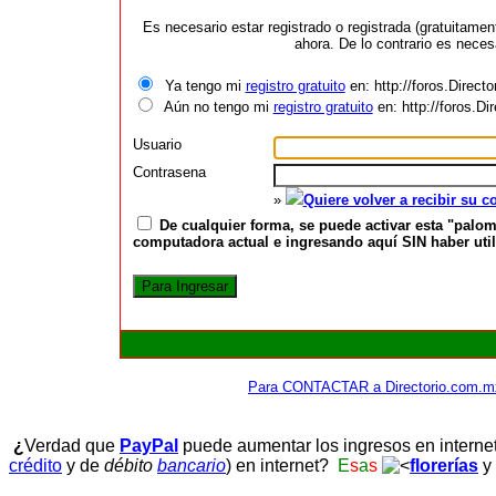
Es necesario estar registrado o registrada (gratuitame
ahora. De lo contrario es neces
Ya tengo mi
registro gratuito
en: http://foros.Direct
Aún no tengo mi
registro gratuito
en: http://foros.D
Usuario
Contrasena
»
Quiere volver a recibir su 
De cualquier forma, se puede activar esta "palom
computadora actual e ingresando aquí SIN haber utili
Para CONTACTAR a Directorio.com.m
¿
Verdad que
PayPal
puede aumentar los ingresos en interne
crédito
y de
débito
bancario
) en internet?
E
s
a
s
florerías
y