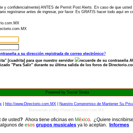
nte y confidencialmente) ANTES de Permit Post Alerts. En caso de que usted ya
ario registrarse antes de ingresar, por favor. Es GRATIS hacer todo aquí en cu
orio.com.MX
irectorio.com.MX
contraseña a su dirección
registrada
de correo electrónico
?
ita" [cuadrita] para que nuestro servidor
recuerde de su contraseña
zado "Para Salir" durante su última salida de los foros de Directorio.c
Powered by Social Strata
x
|
http://www.Directorio.com.MX
|
Nuestro Compromiso de Mantener Su Priva
Bienvenido a http://foros.Directorio.com.MX
t de usted
?
Ahora tiene oficinas en
M
é
x
i
c
o
. ¿Quiere inscribirs
 algunos de
e
s
o
s
grupos musicales
ya lo aceptan.
Informes