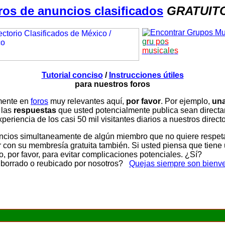
ros de anuncios clasificados
GRATUIT
g
r
u
p
o
s
m
u
s
i
c
a
l
e
s
Tutorial conciso
/
Instrucciones útiles
para nuestros foros
amente en
foros
muy relevantes aquí,
por favor
. Por ejemplo,
una
 las
respuestas
que usted potencialmente publica sean direc
periencia de los casi 50 mil visitantes diarios a nuestros direct
ios simultaneamente de algún miembro que no quiere respetar n
con su membresía gratuita también. Si usted piensa que tiene 
, por favor, para evitar complicaciones potenciales. ¿Sí?
 borrado o reubicado por nosotros?
Quejas siempre son bienv