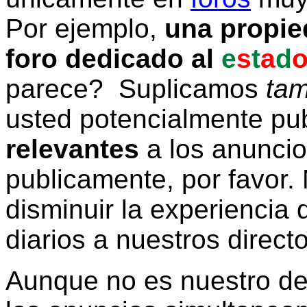
Por ejemplo,
una propie
foro dedicado al
e
s
t
a
d
parece? Suplicamos
tam
usted potencialmente pu
relevantes
a los anunci
publicamente, por favor. 
disminuir la experiencia d
diarios a nuestros direct
Aunque no es nuestro d