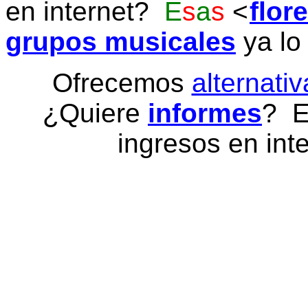
en internet?
E
s
a
s
flor
grupos musicales
ya lo
Ofrecemos
alternativ
¿Quiere
informes
? E
ingresos en inte