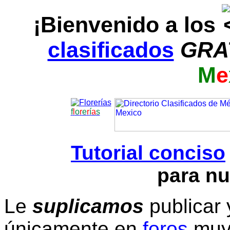
¡Bienvenido a los
clasificados
GRA
M
e
f
l
o
r
e
r
í
a
s
Tutorial conciso
para nu
Le
suplicamos
publicar 
únicamente en
foros
muy 