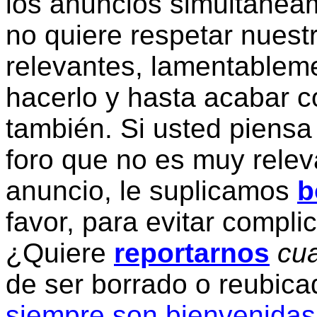
los anuncios simultanea
no quiere respetar nuestr
relevantes, lamentablem
hacerlo y hasta acabar c
también. Si usted piensa
foro que no es muy relev
anuncio, le suplicamos
b
favor, para evitar compli
¿Quiere
reportarnos
cua
de ser borrado o reubic
siempre son bienvenidas