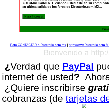
AUTOMATICAMENTE cuando usted esté en su computadora a
su última salida de los foros de Directorio.com.MX...
Powe
Para CONTACTAR a Directorio.com.mx
|
http://www.Directorio.com.
Bienvenido a http:
¿
Verdad que
PayPal
pue
internet de usted
?
Ahora 
¿Quiere inscribirse
grat
cobranzas (de
tarjetas d