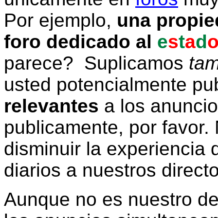
Por ejemplo,
una propie
foro dedicado al
e
s
t
a
d
parece? Suplicamos
tam
usted potencialmente pu
relevantes
a los anunci
publicamente, por favor. 
disminuir la experiencia d
diarios a nuestros direct
Aunque no es nuestro d