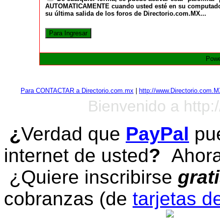
AUTOMATICAMENTE cuando usted esté en su computadora a
su última salida de los foros de Directorio.com.MX...
Powe
Para CONTACTAR a Directorio.com.mx
|
http://www.Directorio.com.
Bienvenido a http:
¿
Verdad que
PayPal
pue
internet de usted
?
Ahora 
¿Quiere inscribirse
grat
cobranzas (de
tarjetas d