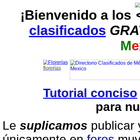
¡Bienvenido a los
clasificados
GRA
M
e
f
l
o
r
e
r
í
a
s
Tutorial conciso
para nu
Le
suplicamos
publicar 
únicamente en
foros
muy 