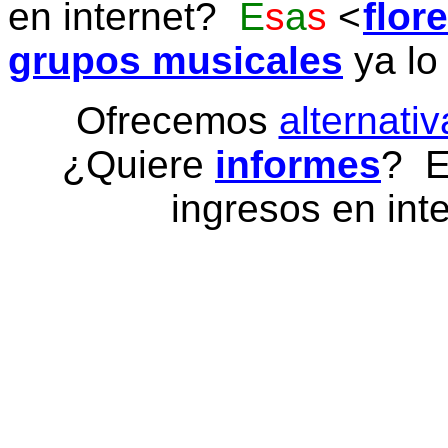
en internet?
E
s
a
s
flor
grupos musicales
ya lo
Ofrecemos
alternativ
¿Quiere
informes
? E
ingresos en inte