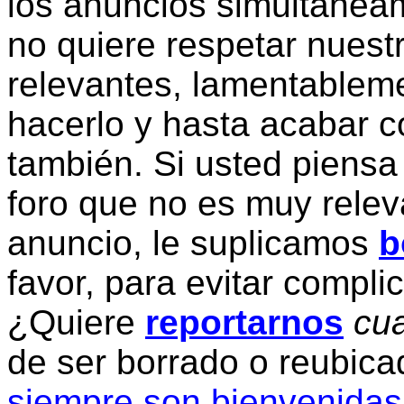
los anuncios simultanea
no quiere respetar nuestr
relevantes, lamentablem
hacerlo y hasta acabar c
también. Si usted piensa
foro que no es muy relev
anuncio, le suplicamos
b
favor, para evitar compli
¿Quiere
reportarnos
cua
de ser borrado o reubic
siempre son bienvenidas