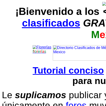
¡Bienvenido a los
clasificados
GRA
M
e
f
l
o
r
e
r
í
a
s
Tutorial conciso
para nu
Le
suplicamos
publicar 
únicamente en
foros
muy 