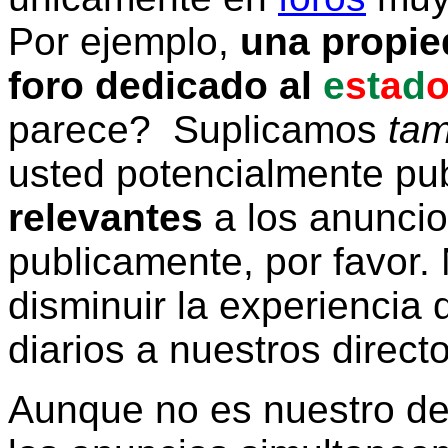
Por ejemplo,
una propie
foro dedicado al
e
s
t
a
d
parece? Suplicamos
tam
usted potencialmente pu
relevantes
a los anunci
publicamente, por favor. 
disminuir la experiencia d
diarios a nuestros direct
Aunque no es nuestro d