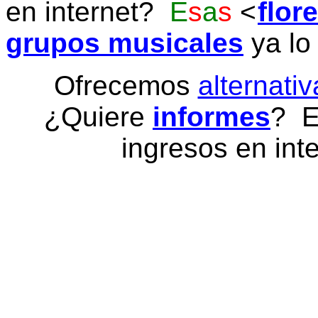
en internet?
E
s
a
s
flor
grupos musicales
ya lo
Ofrecemos
alternativ
¿Quiere
informes
? E
ingresos en inte