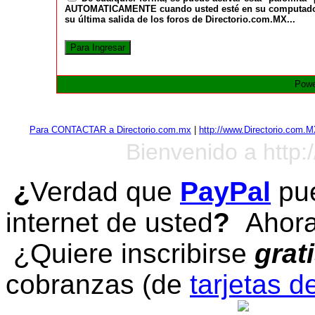
AUTOMATICAMENTE cuando usted esté en su computadora a
su última salida de los foros de Directorio.com.MX...
Powe
Para CONTACTAR a Directorio.com.mx
|
http://www.Directorio.com.
Bienvenido a http:
¿
Verdad que
PayPal
pue
internet de usted
?
Ahora 
¿Quiere inscribirse
grat
cobranzas (de
tarjetas d