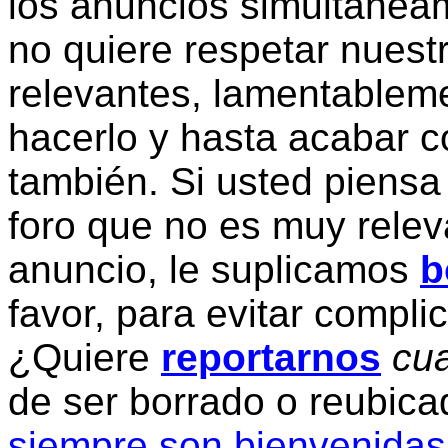
los anuncios simultanea
no quiere respetar nuestr
relevantes, lamentablem
hacerlo y hasta acabar c
también. Si usted piensa
foro que no es muy relev
anuncio, le suplicamos
b
favor, para evitar compli
¿Quiere
reportarnos
cua
de ser borrado o reubic
siempre son bienvenidas