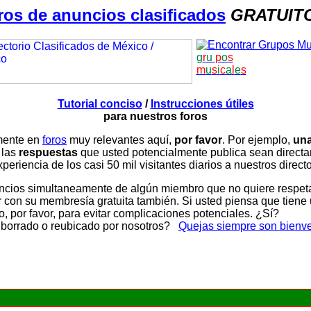
ros de anuncios clasificados
GRATUIT
g
r
u
p
o
s
m
u
s
i
c
a
l
e
s
Tutorial conciso
/
Instrucciones útiles
para nuestros foros
amente en
foros
muy relevantes aquí,
por favor
. Por ejemplo,
una
 las
respuestas
que usted potencialmente publica sean direc
periencia de los casi 50 mil visitantes diarios a nuestros direct
ios simultaneamente de algún miembro que no quiere respetar n
con su membresía gratuita también. Si usted piensa que tiene 
, por favor, para evitar complicaciones potenciales. ¿Sí?
 borrado o reubicado por nosotros?
Quejas siempre son bienv