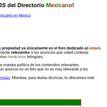
OS
del Directorio
M
e
x
i
c
a
n
o
!
 propiedad va únicamente en el foro dedicado al
e
s
t
a
d
o
tamente
relevantes
a los anuncios que usted contesta
orios
m
e
x
i
c
a
n
o
s
bilingües.
uestra política de los contenidos relevantes,
un anuncio en un foro que no es muy relevante a los
enidas
. Mientras, para dudas técnicas, le ofrecemos este