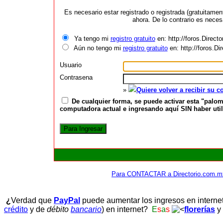
Es necesario estar registrado o registrada (gratuitame
ahora. De lo contrario es neces
Ya tengo mi
registro gratuito
en: http://foros.Direct
Aún no tengo mi
registro gratuito
en: http://foros.D
Usuario
Contrasena
»
Quiere volver a recibir su 
De cualquier forma, se puede activar esta "palom
computadora actual e ingresando aquí SIN haber utili
Para CONTACTAR a Directorio.com.m
¿
Verdad que
PayPal
puede aumentar los ingresos en interne
crédito
y de
débito
bancario
) en internet?
E
s
a
s
florerías
y