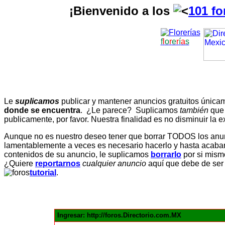
¡Bienvenido a los
101 fo
f
l
o
r
e
r
í
a
s
Le
suplicamos
publicar y mantener anuncios gratuitos únic
donde se encuentra
. ¿Le parece? Suplicamos
también
que
publicamente, por favor. Nuestra finalidad es no disminuir la ex
Aunque no es nuestro deseo tener que borrar TODOS los anunc
lamentablemente a veces es necesario hacerlo y hasta acabar 
contenidos de su anuncio, le suplicamos
borrarlo
por si mismo
¿Quiere
reportarnos
cualquier anuncio
aquí que debe de ser
tutorial
.
Ingresar: http://foros.Directorio.com.MX