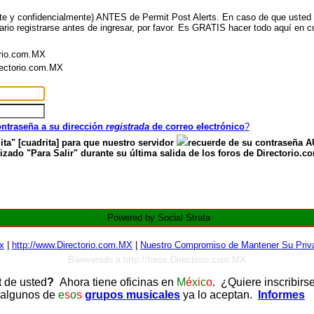
nte y confidencialmente) ANTES de Permit Post Alerts. En caso de que usted ya
ario registrarse antes de ingresar, por favor. Es GRATIS hacer todo aquí en cu
orio.com.MX
irectorio.com.MX
contraseña a su dirección
registrada
de correo electrónico
?
ita" [cuadrita] para que nuestro servidor
recuerde de su contraseña
zado "Para Salir" durante su última salida de los foros de Directorio.c
Powered by Social Strata
x
|
http://www.Directorio.com.MX
|
Nuestro Compromiso de Mantener Su Priva
Bienvenido a http://foros.Directorio.com.MX
t de usted
?
Ahora tiene oficinas en
M
é
x
i
c
o
. ¿Quiere inscribirs
 algunos de
e
s
o
s
grupos musicales
ya lo aceptan.
Informes