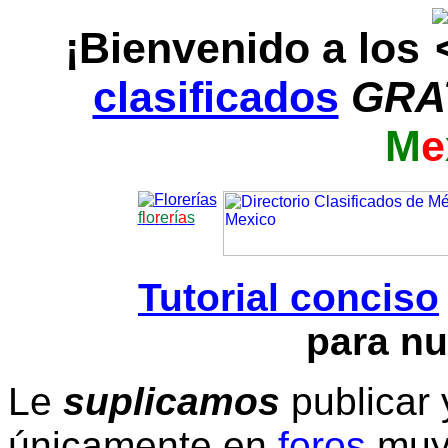
¡Bienvenido a los
clasificados
GRA
M
e
f
l
o
r
e
r
í
a
s
Tutorial conciso
para nu
Le
suplicamos
publicar 
únicamente en
foros
muy 