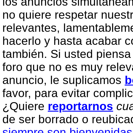
los anuncios simultanea
no quiere respetar nuestr
relevantes, lamentablem
hacerlo y hasta acabar c
también. Si usted piensa
foro que no es muy relev
anuncio, le suplicamos
b
favor, para evitar compli
¿Quiere
reportarnos
cua
de ser borrado o reubic
siempre son bienvenidas