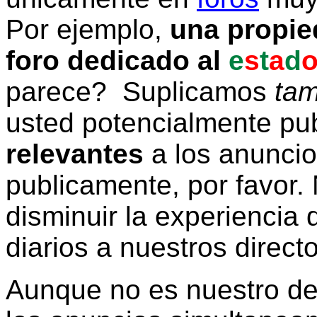
Por ejemplo,
una propie
foro dedicado al
e
s
t
a
d
parece? Suplicamos
tam
usted potencialmente pu
relevantes
a los anunci
publicamente, por favor. 
disminuir la experiencia d
diarios a nuestros direct
Aunque no es nuestro d