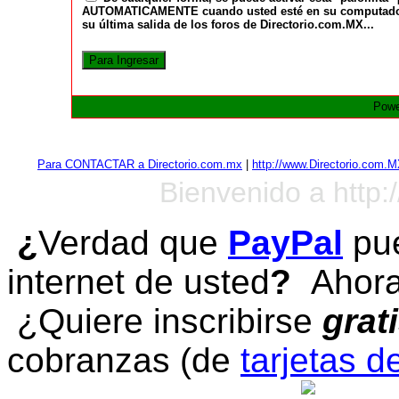
AUTOMATICAMENTE cuando usted esté en su computadora a
su última salida de los foros de Directorio.com.MX...
Powe
Para CONTACTAR a Directorio.com.mx
|
http://www.Directorio.com.
Bienvenido a http:
¿
Verdad que
PayPal
pue
internet de usted
?
Ahora 
¿Quiere inscribirse
grat
cobranzas (de
tarjetas d