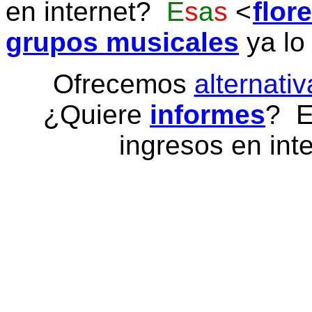
en internet?
E
s
a
s
flor
grupos musicales
ya lo
Ofrecemos
alternativ
¿Quiere
informes
? E
ingresos en inte