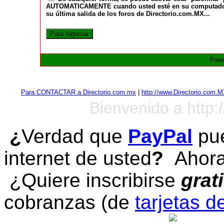
AUTOMATICAMENTE cuando usted esté en su computadora a
su última salida de los foros de Directorio.com.MX...
Powe
Para CONTACTAR a Directorio.com.mx
|
http://www.Directorio.com.
Bienvenido a http:
¿
Verdad que
PayPal
pue
internet de usted
?
Ahora 
¿Quiere inscribirse
grat
cobranzas (de
tarjetas d