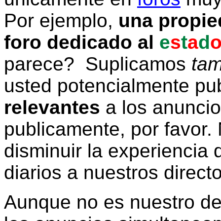
Por ejemplo,
una propie
foro dedicado al
e
s
t
a
d
parece? Suplicamos
tam
usted potencialmente pu
relevantes
a los anunci
publicamente, por favor. 
disminuir la experiencia d
diarios a nuestros direct
Aunque no es nuestro d