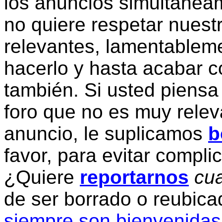
los anuncios simultanea
no quiere respetar nuestr
relevantes, lamentablem
hacerlo y hasta acabar c
también. Si usted piensa
foro que no es muy relev
anuncio, le suplicamos
b
favor, para evitar compli
¿Quiere
reportarnos
cua
de ser borrado o reubic
siempre son bienvenidas