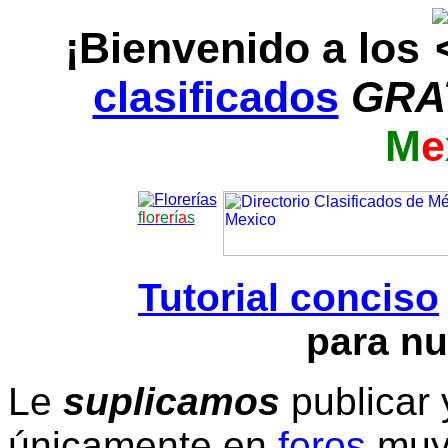
¡Bienvenido a los
clasificados
GRA
M
e
f
l
o
r
e
r
í
a
s
Tutorial conciso
para nu
Le
suplicamos
publicar 
únicamente en
foros
muy 