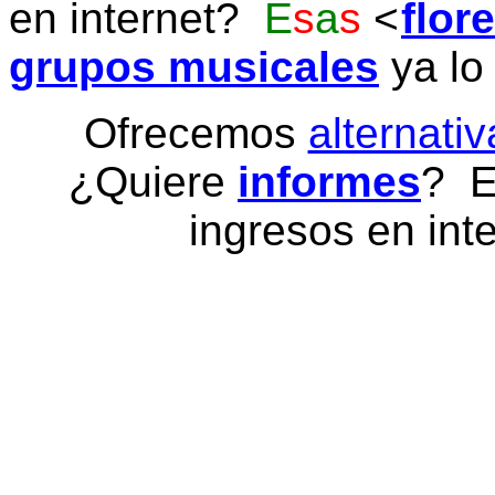
en internet?
E
s
a
s
flor
grupos musicales
ya lo
Ofrecemos
alternativ
¿Quiere
informes
? E
ingresos en inte