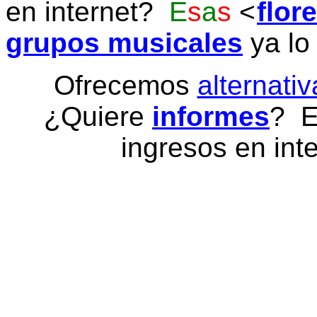
en internet?
E
s
a
s
flor
grupos musicales
ya lo
Ofrecemos
alternativ
¿Quiere
informes
? E
ingresos en inte