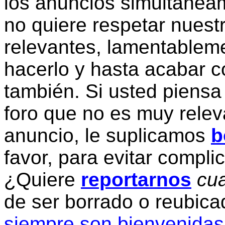
los anuncios simultanea
no quiere respetar nuestr
relevantes, lamentablem
hacerlo y hasta acabar c
también. Si usted piensa
foro que no es muy relev
anuncio, le suplicamos
b
favor, para evitar compli
¿Quiere
reportarnos
cua
de ser borrado o reubic
siempre son bienvenidas