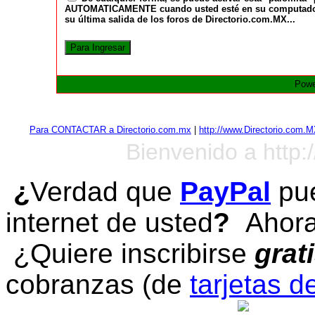
AUTOMATICAMENTE cuando usted esté en su computadora a
su última salida de los foros de Directorio.com.MX...
Powe
Para CONTACTAR a Directorio.com.mx
|
http://www.Directorio.com.
Bienvenido a http:
¿
Verdad que
PayPal
pue
internet de usted
?
Ahora 
¿Quiere inscribirse
grat
cobranzas (de
tarjetas d