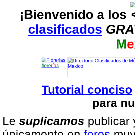
¡Bienvenido a los
clasificados
GRA
M
e
f
l
o
r
e
r
í
a
s
Tutorial conciso
para nu
Le
suplicamos
publicar 
únicamente en
foros
muy 