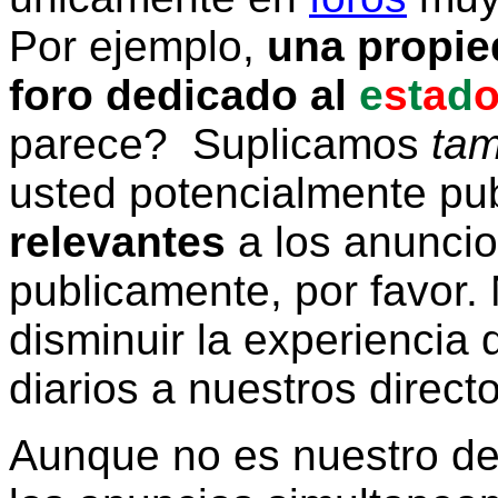
Por ejemplo,
una propie
foro dedicado al
e
s
t
a
d
parece? Suplicamos
tam
usted potencialmente pu
relevantes
a los anunci
publicamente, por favor. 
disminuir la experiencia d
diarios a nuestros direct
Aunque no es nuestro d