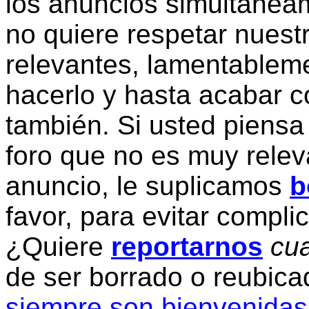
los anuncios simultanea
no quiere respetar nuestr
relevantes, lamentablem
hacerlo y hasta acabar c
también. Si usted piensa
foro que no es muy relev
anuncio, le suplicamos
b
favor, para evitar compli
¿Quiere
reportarnos
cua
de ser borrado o reubic
siempre son bienvenidas