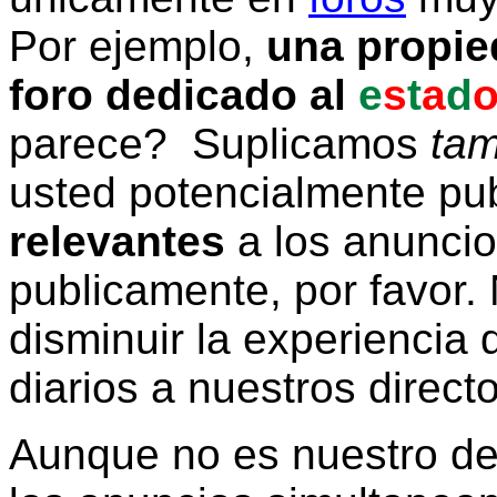
Por ejemplo,
una propie
foro dedicado al
e
s
t
a
d
parece? Suplicamos
tam
usted potencialmente pu
relevantes
a los anunci
publicamente, por favor. 
disminuir la experiencia d
diarios a nuestros direct
Aunque no es nuestro d