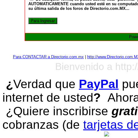
AUTOMATICAMENTE cuando usted esté en su computadora a
su última salida de los foros de Directorio.com.MX...
Powe
Para CONTACTAR a Directorio.com.mx
|
http://www.Directorio.com.
Bienvenido a http:
¿
Verdad que
PayPal
pue
internet de usted
?
Ahora 
¿Quiere inscribirse
grat
cobranzas (de
tarjetas d