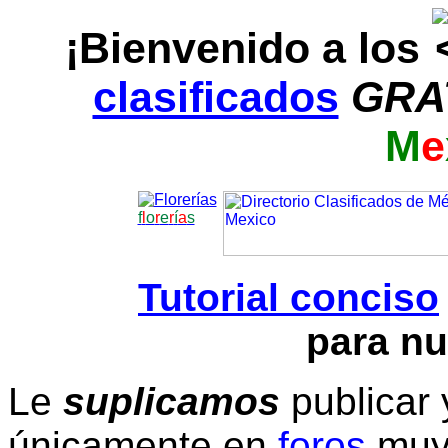
¡Bienvenido a los
clasificados
GRA
M
e
f
l
o
r
e
r
í
a
s
Tutorial conciso
para nu
Le
suplicamos
publicar 
únicamente en
foros
muy 