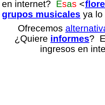
en internet?
E
s
a
s
flor
grupos musicales
ya lo
Ofrecemos
alternativ
¿Quiere
informes
? E
ingresos en inte