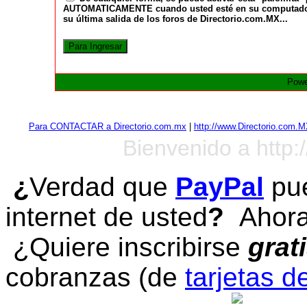
AUTOMATICAMENTE cuando usted esté en su computadora a
su última salida de los foros de Directorio.com.MX...
Powe
Para CONTACTAR a Directorio.com.mx
|
http://www.Directorio.com.
Bienvenido a http:
¿
Verdad que
PayPal
pue
internet de usted
?
Ahora 
¿Quiere inscribirse
grat
cobranzas (de
tarjetas d