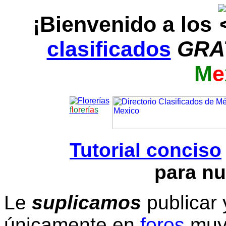
¡Bienvenido a los
clasificados
GRA
M
e
f
l
o
r
e
r
í
a
s
Tutorial conciso
para nu
Le
suplicamos
publicar 
únicamente en
foros
muy 