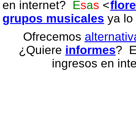
en internet?
E
s
a
s
flor
grupos musicales
ya lo
Ofrecemos
alternativ
¿Quiere
informes
? E
ingresos en inte