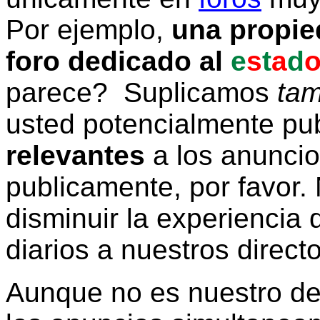
Por ejemplo,
una propie
foro dedicado al
e
s
t
a
d
parece? Suplicamos
tam
usted potencialmente pu
relevantes
a los anunci
publicamente, por favor. 
disminuir la experiencia d
diarios a nuestros direct
Aunque no es nuestro d