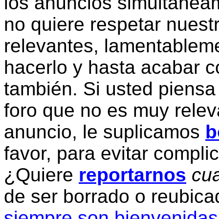
los anuncios simultanea
no quiere respetar nuestr
relevantes, lamentablem
hacerlo y hasta acabar c
también. Si usted piensa
foro que no es muy relev
anuncio, le suplicamos
b
favor, para evitar compli
¿Quiere
reportarnos
cua
de ser borrado o reubic
siempre son bienvenidas