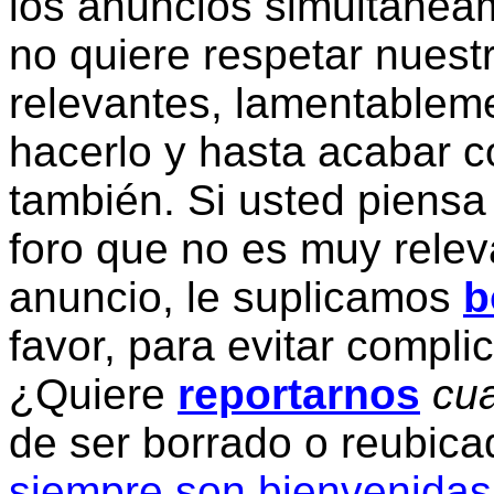
los anuncios simultanea
no quiere respetar nuestr
relevantes, lamentablem
hacerlo y hasta acabar c
también. Si usted piensa
foro que no es muy relev
anuncio, le suplicamos
b
favor, para evitar compli
¿Quiere
reportarnos
cua
de ser borrado o reubic
siempre son bienvenidas