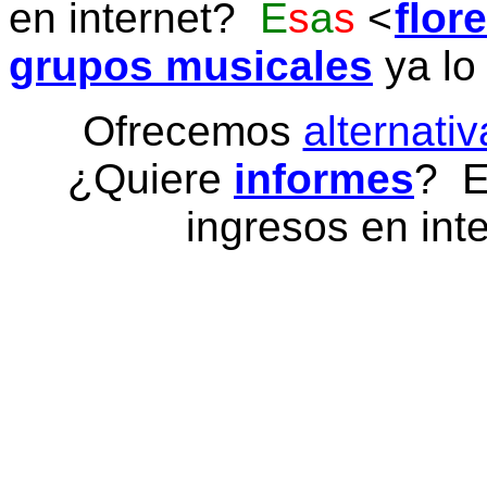
en internet?
E
s
a
s
flor
grupos musicales
ya lo
Ofrecemos
alternativ
¿Quiere
informes
? E
ingresos en inte