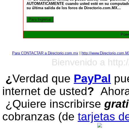
AUTOMATICAMENTE cuando usted esté en su computadora a
su última salida de los foros de Directorio.com.MX...
Powe
Para CONTACTAR a Directorio.com.mx
|
http://www.Directorio.com.
Bienvenido a http:
¿
Verdad que
PayPal
pue
internet de usted
?
Ahora 
¿Quiere inscribirse
grat
cobranzas (de
tarjetas d