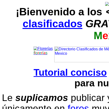
¡Bienvenido a los
clasificados
GRA
M
e
f
l
o
r
e
r
í
a
s
Tutorial conciso
para nu
Le
suplicamos
publicar 
únicamente en
foros
muy 