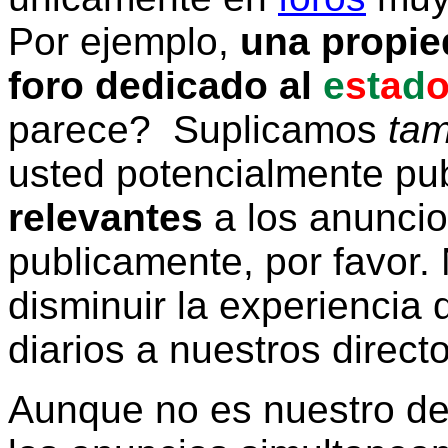
Por ejemplo,
una propie
foro dedicado al
e
s
t
a
d
parece? Suplicamos
tam
usted potencialmente pu
relevantes
a los anunci
publicamente, por favor. 
disminuir la experiencia d
diarios a nuestros direct
Aunque no es nuestro d