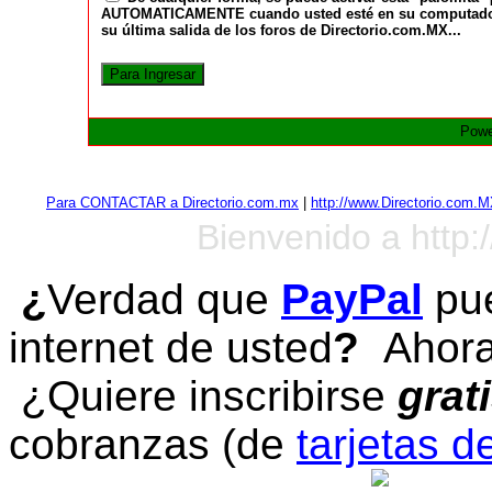
AUTOMATICAMENTE cuando usted esté en su computadora a
su última salida de los foros de Directorio.com.MX...
Powe
Para CONTACTAR a Directorio.com.mx
|
http://www.Directorio.com.
Bienvenido a http:
¿
Verdad que
PayPal
pue
internet de usted
?
Ahora 
¿Quiere inscribirse
grat
cobranzas (de
tarjetas d