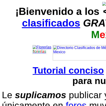
¡Bienvenido a los
clasificados
GRA
M
e
f
l
o
r
e
r
í
a
s
Tutorial conciso
para nu
Le
suplicamos
publicar 
únicamente en
foros
muy 