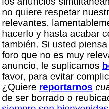
los anuncios simultanea
no quiere respetar nuestr
relevantes, lamentablem
hacerlo y hasta acabar c
también. Si usted piensa
foro que no es muy relev
anuncio, le suplicamos
b
favor, para evitar compli
¿Quiere
reportarnos
cua
de ser borrado o reubic
siempre son bienvenidas