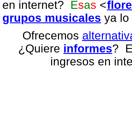
en internet?
E
s
a
s
flor
grupos musicales
ya lo
Ofrecemos
alternativ
¿Quiere
informes
? E
ingresos en inte