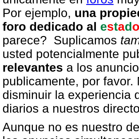
Por ejemplo,
una propie
foro dedicado al
e
s
t
a
d
parece? Suplicamos
tam
usted potencialmente pu
relevantes
a los anunci
publicamente, por favor. 
disminuir la experiencia d
diarios a nuestros direct
Aunque no es nuestro d