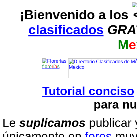
¡Bienvenido a los
clasificados
GRA
M
e
f
l
o
r
e
r
í
a
s
Tutorial conciso
para nu
Le
suplicamos
publicar 
únicamente en
foros
muy 