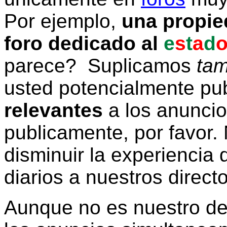
Por ejemplo,
una propie
foro dedicado al
e
s
t
a
d
parece? Suplicamos
tam
usted potencialmente pu
relevantes
a los anunci
publicamente, por favor. 
disminuir la experiencia d
diarios a nuestros direct
Aunque no es nuestro d