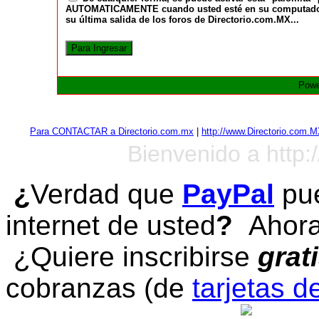
AUTOMATICAMENTE cuando usted esté en su computadora a
su última salida de los foros de Directorio.com.MX...
Powe
Para CONTACTAR a Directorio.com.mx
|
http://www.Directorio.com.
Bienvenido a http:
¿
Verdad que
PayPal
pue
internet de usted
?
Ahora 
¿Quiere inscribirse
grat
cobranzas (de
tarjetas d