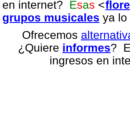
en internet?
E
s
a
s
flor
grupos musicales
ya lo
Ofrecemos
alternativ
¿Quiere
informes
? E
ingresos en inte