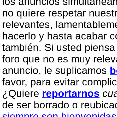
los anuncios simultanea
no quiere respetar nuestr
relevantes, lamentablem
hacerlo y hasta acabar c
también. Si usted piensa
foro que no es muy relev
anuncio, le suplicamos
b
favor, para evitar compli
¿Quiere
reportarnos
cua
de ser borrado o reubic
siempre son bienvenidas