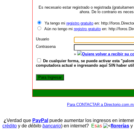
Es necesario estar registrado o registrada (gratuitame
ahora. De lo contrario es neces
Ya tengo mi
registro gratuito
en: http://foros.Direct
Aún no tengo mi
registro gratuito
en: http://foros.D
Usuario
Contrasena
»
Quiere volver a recibir su 
De cualquier forma, se puede activar esta "palom
computadora actual e ingresando aquí SIN haber utili
Para CONTACTAR a Directorio.com.m
¿
Verdad que
PayPal
puede aumentar los ingresos en interne
crédito
y de
débito
bancario
) en internet?
E
s
a
s
florerías
y