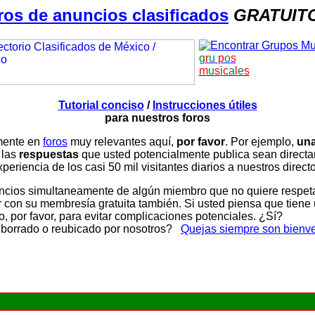
ros de anuncios clasificados
GRATUIT
g
r
u
p
o
s
m
u
s
i
c
a
l
e
s
Tutorial conciso
/
Instrucciones útiles
para nuestros foros
amente en
foros
muy relevantes aquí,
por favor
. Por ejemplo,
una
 las
respuestas
que usted potencialmente publica sean direc
periencia de los casi 50 mil visitantes diarios a nuestros direct
ios simultaneamente de algún miembro que no quiere respetar n
con su membresía gratuita también. Si usted piensa que tiene 
, por favor, para evitar complicaciones potenciales. ¿Sí?
 borrado o reubicado por nosotros?
Quejas siempre son bienv