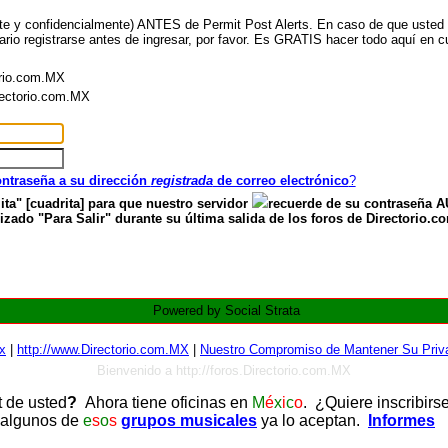
nte y confidencialmente) ANTES de Permit Post Alerts. En caso de que usted ya
ario registrarse antes de ingresar, por favor. Es GRATIS hacer todo aquí en cu
orio.com.MX
irectorio.com.MX
contraseña a su dirección
registrada
de correo electrónico
?
ita" [cuadrita] para que nuestro servidor
recuerde de su contraseña
zado "Para Salir" durante su última salida de los foros de Directorio.c
Powered by Social Strata
x
|
http://www.Directorio.com.MX
|
Nuestro Compromiso de Mantener Su Priva
Bienvenido a http://foros.Directorio.com.MX
t de usted
?
Ahora tiene oficinas en
M
é
x
i
c
o
. ¿Quiere inscribirs
 algunos de
e
s
o
s
grupos musicales
ya lo aceptan.
Informes