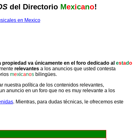
OS
del Directorio
M
e
x
i
c
a
n
o
!
 propiedad va únicamente en el foro dedicado al
e
s
t
a
d
o
tamente
relevantes
a los anuncios que usted contesta
orios
m
e
x
i
c
a
n
o
s
bilingües.
uestra política de los contenidos relevantes,
un anuncio en un foro que no es muy relevante a los
enidas
. Mientras, para dudas técnicas, le ofrecemos este