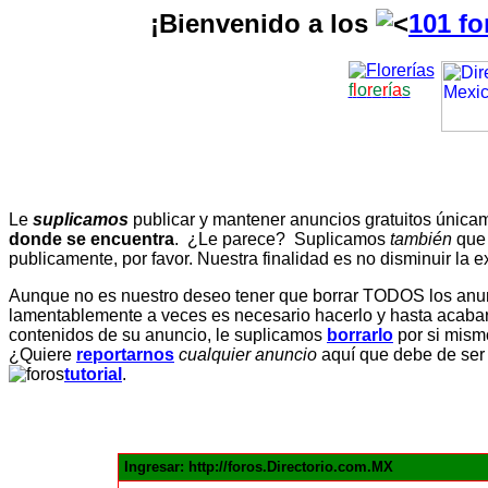
¡Bienvenido a los
101 fo
f
l
o
r
e
r
í
a
s
Le
suplicamos
publicar y mantener anuncios gratuitos únic
donde se encuentra
. ¿Le parece? Suplicamos
también
que
publicamente, por favor. Nuestra finalidad es no disminuir la ex
Aunque no es nuestro deseo tener que borrar TODOS los anunc
lamentablemente a veces es necesario hacerlo y hasta acabar 
contenidos de su anuncio, le suplicamos
borrarlo
por si mismo
¿Quiere
reportarnos
cualquier anuncio
aquí que debe de ser
tutorial
.
Ingresar: http://foros.Directorio.com.MX