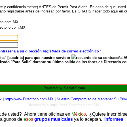
nte y confidencialmente) ANTES de Permit Post Alerts. En caso de que usted ya
ario registrarse antes de ingresar, por favor. Es GRATIS hacer todo aquí en cu
orio.com.MX
irectorio.com.MX
contraseña a su dirección
registrada
de correo electrónico
?
ita" [cuadrita] para que nuestro servidor
recuerde de su contraseña
zado "Para Salir" durante su última salida de los foros de Directorio.c
Powered by Social Strata
x
|
http://www.Directorio.com.MX
|
Nuestro Compromiso de Mantener Su Priva
Bienvenido a http://foros.Directorio.com.MX
t de usted
?
Ahora tiene oficinas en
M
é
x
i
c
o
. ¿Quiere inscribirs
 algunos de
e
s
o
s
grupos musicales
ya lo aceptan.
Informes