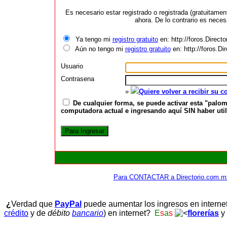
Es necesario estar registrado o registrada (gratuitame
ahora. De lo contrario es neces
Ya tengo mi
registro gratuito
en: http://foros.Direct
Aún no tengo mi
registro gratuito
en: http://foros.D
Usuario
Contrasena
»
Quiere volver a recibir su 
De cualquier forma, se puede activar esta "palom
computadora actual e ingresando aquí SIN haber utili
Para CONTACTAR a Directorio.com.m
¿
Verdad que
PayPal
puede aumentar los ingresos en interne
crédito
y de
débito
bancario
) en internet?
E
s
a
s
florerías
y