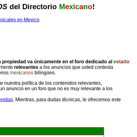
OS
del Directorio
M
e
x
i
c
a
n
o
!
 propiedad va únicamente en el foro dedicado al
e
s
t
a
d
o
tamente
relevantes
a los anuncios que usted contesta
orios
m
e
x
i
c
a
n
o
s
bilingües.
uestra política de los contenidos relevantes,
un anuncio en un foro que no es muy relevante a los
enidas
. Mientras, para dudas técnicas, le ofrecemos este