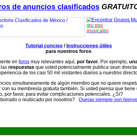
ros de anuncios clasificados
GRATUIT
g
r
u
p
o
s
m
u
s
i
c
a
l
e
s
Tutorial conciso
/
Instrucciones útiles
para nuestros foros
amente en
foros
muy relevantes aquí,
por favor
. Por ejemplo,
una
 las
respuestas
que usted potencialmente publica sean direc
periencia de los casi 50 mil visitantes diarios a nuestros direct
ios simultaneamente de algún miembro que no quiere respetar n
con su membresía gratuita también. Si usted piensa que tiene 
, por favor, para evitar complicaciones potenciales. ¿Sí?
 borrado o reubicado por nosotros?
Quejas siempre son bienv