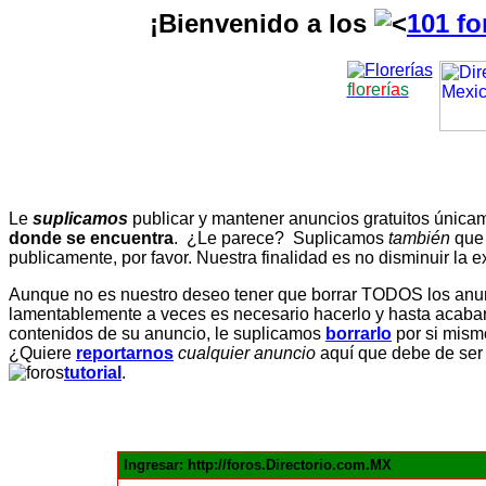
¡Bienvenido a los
101 fo
f
l
o
r
e
r
í
a
s
Le
suplicamos
publicar y mantener anuncios gratuitos únic
donde se encuentra
. ¿Le parece? Suplicamos
también
que
publicamente, por favor. Nuestra finalidad es no disminuir la ex
Aunque no es nuestro deseo tener que borrar TODOS los anunc
lamentablemente a veces es necesario hacerlo y hasta acabar 
contenidos de su anuncio, le suplicamos
borrarlo
por si mismo
¿Quiere
reportarnos
cualquier anuncio
aquí que debe de ser
tutorial
.
Ingresar: http://foros.Directorio.com.MX