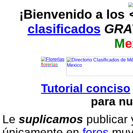
¡Bienvenido a los
clasificados
GRA
M
e
f
l
o
r
e
r
í
a
s
Tutorial conciso
para nu
Le
suplicamos
publicar 
únicamente en
foros
muy 