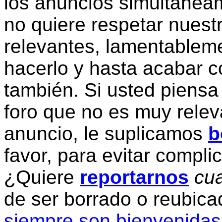
los anuncios simultanea
no quiere respetar nuestr
relevantes, lamentablem
hacerlo y hasta acabar c
también. Si usted piensa
foro que no es muy relev
anuncio, le suplicamos
b
favor, para evitar compli
¿Quiere
reportarnos
cua
de ser borrado o reubic
siempre son bienvenidas