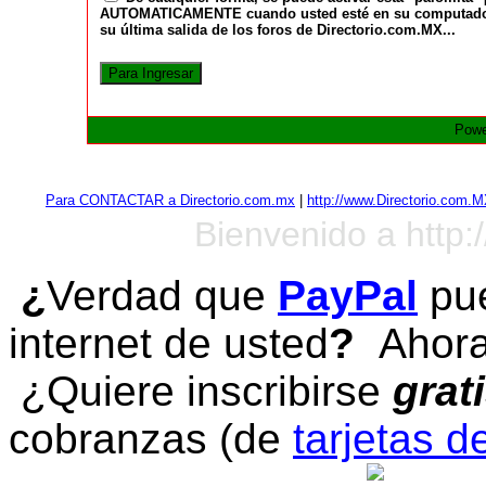
AUTOMATICAMENTE cuando usted esté en su computadora a
su última salida de los foros de Directorio.com.MX...
Powe
Para CONTACTAR a Directorio.com.mx
|
http://www.Directorio.com.
Bienvenido a http:
¿
Verdad que
PayPal
pue
internet de usted
?
Ahora 
¿Quiere inscribirse
grat
cobranzas (de
tarjetas d