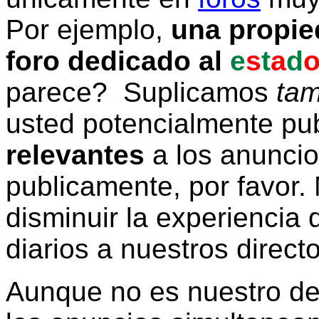
Por ejemplo,
una propie
foro dedicado al
e
s
t
a
d
parece? Suplicamos
tam
usted potencialmente pu
relevantes
a los anunci
publicamente, por favor. 
disminuir la experiencia d
diarios a nuestros direct
Aunque no es nuestro d