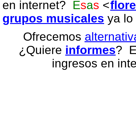
en internet?
E
s
a
s
flor
grupos musicales
ya lo
Ofrecemos
alternativ
¿Quiere
informes
? E
ingresos en inte