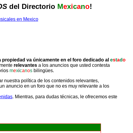
OS
del Directorio
M
e
x
i
c
a
n
o
!
 propiedad va únicamente en el foro dedicado al
e
s
t
a
d
o
tamente
relevantes
a los anuncios que usted contesta
orios
m
e
x
i
c
a
n
o
s
bilingües.
uestra política de los contenidos relevantes,
un anuncio en un foro que no es muy relevante a los
enidas
. Mientras, para dudas técnicas, le ofrecemos este