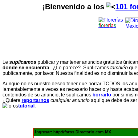
¡Bienvenido a los
101 fo
f
l
o
r
e
r
í
a
s
Le
suplicamos
publicar y mantener anuncios gratuitos únic
donde se encuentra
. ¿Le parece? Suplicamos
también
que
publicamente, por favor. Nuestra finalidad es no disminuir la ex
Aunque no es nuestro deseo tener que borrar TODOS los anunc
lamentablemente a veces es necesario hacerlo y hasta acabar 
contenidos de su anuncio, le suplicamos
borrarlo
por si mismo
¿Quiere
reportarnos
cualquier anuncio
aquí que debe de ser
tutorial
.
Ingresar: http://foros.Directorio.com.MX