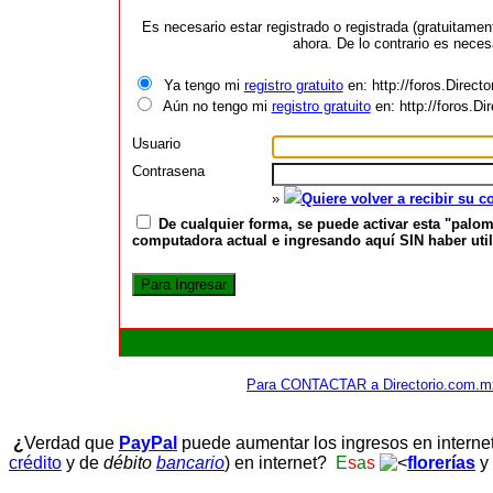
Es necesario estar registrado o registrada (gratuitame
ahora. De lo contrario es neces
Ya tengo mi
registro gratuito
en: http://foros.Direct
Aún no tengo mi
registro gratuito
en: http://foros.D
Usuario
Contrasena
»
Quiere volver a recibir su 
De cualquier forma, se puede activar esta "palom
computadora actual e ingresando aquí SIN haber utili
Para CONTACTAR a Directorio.com.m
¿
Verdad que
PayPal
puede aumentar los ingresos en interne
crédito
y de
débito
bancario
) en internet?
E
s
a
s
florerías
y