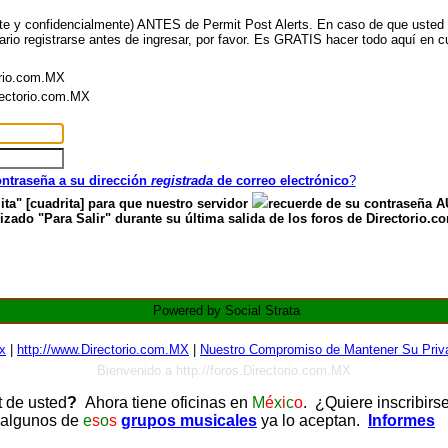
nte y confidencialmente) ANTES de Permit Post Alerts. En caso de que usted ya
ario registrarse antes de ingresar, por favor. Es GRATIS hacer todo aquí en cu
orio.com.MX
irectorio.com.MX
contraseña a su dirección
registrada
de correo electrónico
?
ita" [cuadrita] para que nuestro servidor
recuerde de su contraseña
zado "Para Salir" durante su última salida de los foros de Directorio.c
Powered by Social Strata
x
|
http://www.Directorio.com.MX
|
Nuestro Compromiso de Mantener Su Priva
Bienvenido a http://foros.Directorio.com.MX
t de usted
?
Ahora tiene oficinas en
M
é
x
i
c
o
. ¿Quiere inscribirs
 algunos de
e
s
o
s
grupos musicales
ya lo aceptan.
Informes