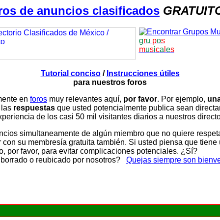
ros de anuncios clasificados
GRATUIT
g
r
u
p
o
s
m
u
s
i
c
a
l
e
s
Tutorial conciso
/
Instrucciones útiles
para nuestros foros
amente en
foros
muy relevantes aquí,
por favor
. Por ejemplo,
una
 las
respuestas
que usted potencialmente publica sean direc
periencia de los casi 50 mil visitantes diarios a nuestros direct
ios simultaneamente de algún miembro que no quiere respetar n
con su membresía gratuita también. Si usted piensa que tiene 
, por favor, para evitar complicaciones potenciales. ¿Sí?
 borrado o reubicado por nosotros?
Quejas siempre son bienv