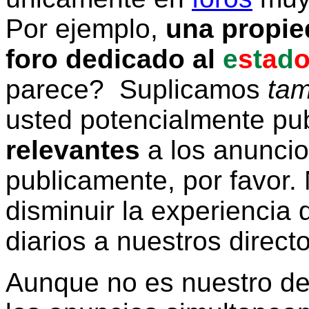
Por ejemplo,
una propie
foro dedicado al
e
s
t
a
d
parece? Suplicamos
tam
usted potencialmente pu
relevantes
a los anunci
publicamente, por favor. 
disminuir la experiencia d
diarios a nuestros direct
Aunque no es nuestro d