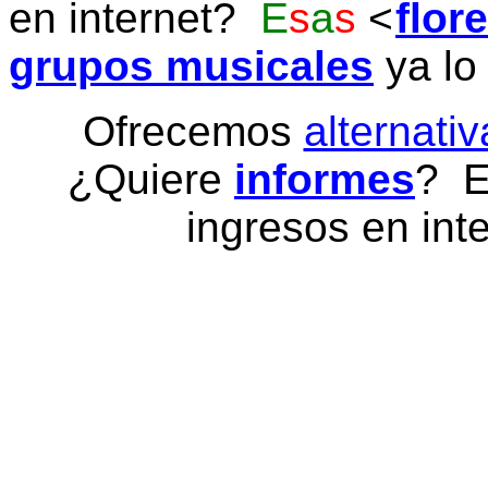
en internet?
E
s
a
s
flor
grupos musicales
ya lo
Ofrecemos
alternativ
¿Quiere
informes
? E
ingresos en inte