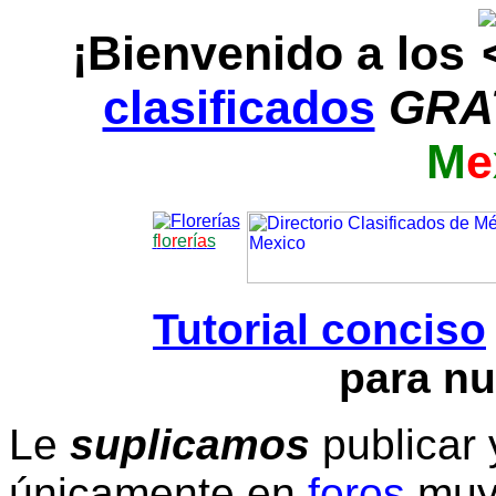
¡Bienvenido a los
clasificados
GRA
M
e
f
l
o
r
e
r
í
a
s
Tutorial conciso
para nu
Le
suplicamos
publicar 
únicamente en
foros
muy 