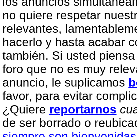
los anuncios simultanea
no quiere respetar nuestr
relevantes, lamentablem
hacerlo y hasta acabar c
también. Si usted piensa
foro que no es muy relev
anuncio, le suplicamos
b
favor, para evitar compli
¿Quiere
reportarnos
cua
de ser borrado o reubic
siempre son bienvenidas