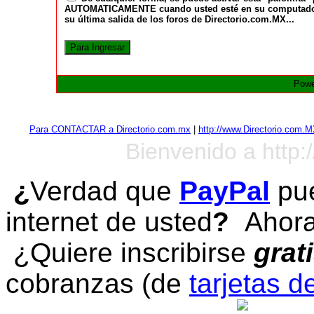
AUTOMATICAMENTE cuando usted esté en su computadora a
su última salida de los foros de Directorio.com.MX...
Powe
Para CONTACTAR a Directorio.com.mx
|
http://www.Directorio.com.
Bienvenido a http:
¿
Verdad que
PayPal
pue
internet de usted
?
Ahora 
¿Quiere inscribirse
grat
cobranzas (de
tarjetas d