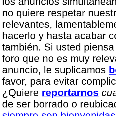
los anuncios simultanea
no quiere respetar nuestr
relevantes, lamentablem
hacerlo y hasta acabar c
también. Si usted piensa
foro que no es muy relev
anuncio, le suplicamos
b
favor, para evitar compli
¿Quiere
reportarnos
cua
de ser borrado o reubic
siempre son bienvenidas