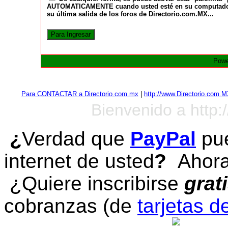
AUTOMATICAMENTE cuando usted esté en su computadora a
su última salida de los foros de Directorio.com.MX...
Powe
Para CONTACTAR a Directorio.com.mx
|
http://www.Directorio.com.
Bienvenido a http:
¿
Verdad que
PayPal
pue
internet de usted
?
Ahora 
¿Quiere inscribirse
grat
cobranzas (de
tarjetas d