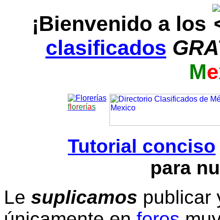
¡Bienvenido a los
clasificados
GRA
M
e
f
l
o
r
e
r
í
a
s
Tutorial conciso
para nu
Le
suplicamos
publicar 
únicamente en
foros
muy 