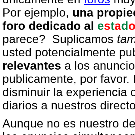
Por ejemplo,
una propie
foro dedicado al
e
s
t
a
d
parece? Suplicamos
tam
usted potencialmente pu
relevantes
a los anunci
publicamente, por favor. 
disminuir la experiencia d
diarios a nuestros direct
Aunque no es nuestro d