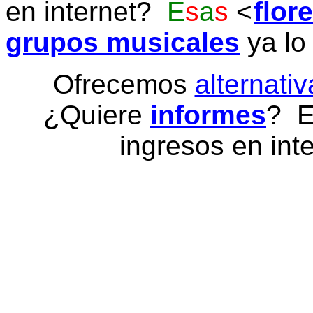
en internet?
E
s
a
s
flor
grupos musicales
ya lo
Ofrecemos
alternativ
¿Quiere
informes
? E
ingresos en inte