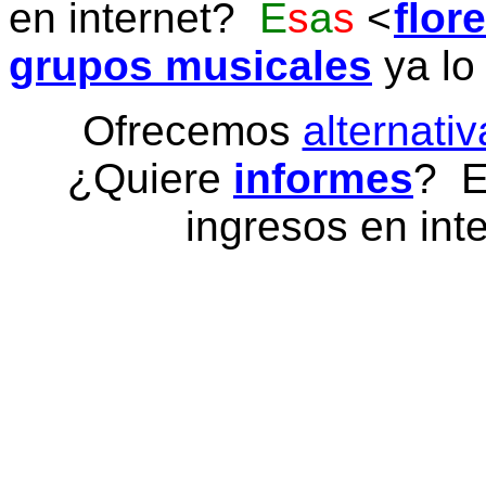
en internet?
E
s
a
s
flor
grupos musicales
ya lo
Ofrecemos
alternativ
¿Quiere
informes
? E
ingresos en inte