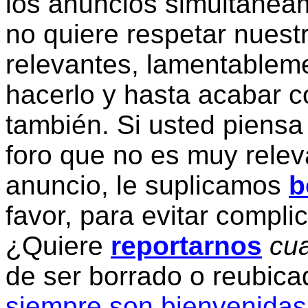
los anuncios simultanea
no quiere respetar nuestr
relevantes, lamentablem
hacerlo y hasta acabar c
también. Si usted piensa
foro que no es muy relev
anuncio, le suplicamos
b
favor, para evitar compli
¿Quiere
reportarnos
cua
de ser borrado o reubic
siempre son bienvenidas