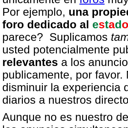
Por ejemplo,
una propie
foro dedicado al
e
s
t
a
d
parece? Suplicamos
tam
usted potencialmente pu
relevantes
a los anunci
publicamente, por favor. 
disminuir la experiencia d
diarios a nuestros direct
Aunque no es nuestro d