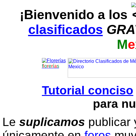
¡Bienvenido a los
clasificados
GRA
M
e
f
l
o
r
e
r
í
a
s
Tutorial conciso
para nu
Le
suplicamos
publicar 
únicamente en
foros
muy 