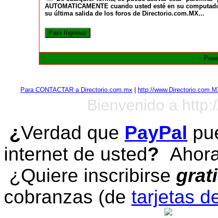
AUTOMATICAMENTE cuando usted esté en su computadora a
su última salida de los foros de Directorio.com.MX...
Powe
Para CONTACTAR a Directorio.com.mx
|
http://www.Directorio.com.
Bienvenido a http:
¿
Verdad que
PayPal
pue
internet de usted
?
Ahora 
¿Quiere inscribirse
grat
cobranzas (de
tarjetas d