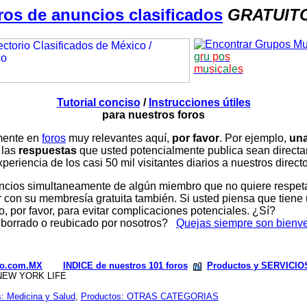
ros de anuncios clasificados
GRATUIT
g
r
u
p
o
s
m
u
s
i
c
a
l
e
s
Tutorial conciso
/
Instrucciones útiles
para nuestros foros
amente en
foros
muy relevantes aquí,
por favor
. Por ejemplo,
una
 las
respuestas
que usted potencialmente publica sean direc
periencia de los casi 50 mil visitantes diarios a nuestros direct
ios simultaneamente de algún miembro que no quiere respetar n
con su membresía gratuita también. Si usted piensa que tiene 
, por favor, para evitar complicaciones potenciales. ¿Sí?
 borrado o reubicado por nosotros?
Quejas siempre son bienv
rio.com.MX
INDICE de nuestros 101 foros
Productos y SERVICIO
EW YORK LIFE
s: Medicina y Salud
,
Productos: OTRAS CATEGORIAS