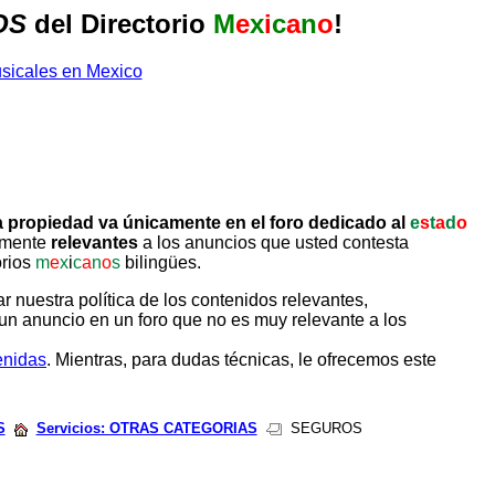
OS
del Directorio
M
e
x
i
c
a
n
o
!
 propiedad va únicamente en el foro dedicado al
e
s
t
a
d
o
tamente
relevantes
a los anuncios que usted contesta
orios
m
e
x
i
c
a
n
o
s
bilingües.
uestra política de los contenidos relevantes,
un anuncio en un foro que no es muy relevante a los
enidas
. Mientras, para dudas técnicas, le ofrecemos este
S
Servicios: OTRAS CATEGORIAS
SEGUROS