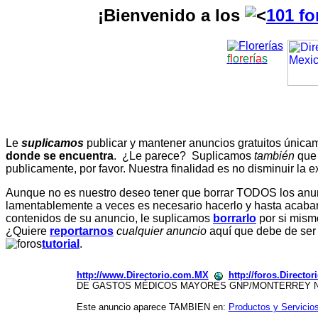
¡Bienvenido a los
101 fo
f
l
o
r
e
r
í
a
s
Le
suplicamos
publicar y mantener anuncios gratuitos únic
donde se encuentra
. ¿Le parece? Suplicamos
también
que
publicamente, por favor. Nuestra finalidad es no disminuir la ex
Aunque no es nuestro deseo tener que borrar TODOS los anunc
lamentablemente a veces es necesario hacerlo y hasta acabar 
contenidos de su anuncio, le suplicamos
borrarlo
por si mismo
¿Quiere
reportarnos
cualquier anuncio
aquí que debe de ser
tutorial
.
http://www.Directorio.com.MX
http://foros.Directo
DE GASTOS MÉDICOS MAYORES GNP/MONTERREY N
Este anuncio aparece TAMBIEN en:
Productos y Servicio