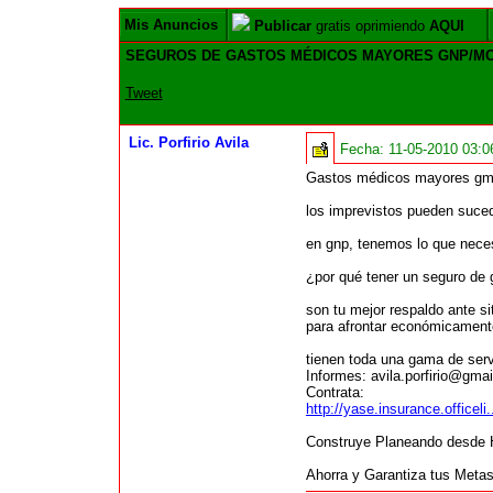
Mis Anuncios
Publicar
gratis oprimiendo
AQUI
SEGUROS DE GASTOS MÉDICOS MAYORES GNP/MO
Tweet
Lic. Porfirio Avila
Fecha:
11-05-2010 03:
Gastos médicos mayores g
los imprevistos pueden suced
en gnp, tenemos lo que neces
¿por qué tener un seguro de
son tu mejor respaldo ante s
para afrontar económicament
tienen toda una gama de serv
Informes: avila.porfirio@gma
Contrata:
http://yase.insurance.office
Construye Planeando desde 
Ahorra y Garantiza tus Metas