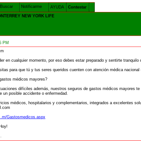
Buscar
Notificarme
AYUDA
Contestar
NTERREY NEW YORK LIFE
06 PM
mm
er en cualquier momento, por eso debes estar preparado y sentirte tranquilo
itas para que tú y tus seres queridos cuenten con atención médica nacional o
 gastos médicos mayores?
ituaciones difíciles además, nuestros seguros de gastos médicos mayores te o
e un posible accidente o enfermedad.
icios médicos, hospitalarios y complementarios, integrados a excelentes sol
il.com
li...m/Gastosmedicos.aspx
Hoy!
.