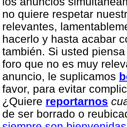
los anuncios simultanea
no quiere respetar nuestr
relevantes, lamentablem
hacerlo y hasta acabar c
también. Si usted piensa
foro que no es muy relev
anuncio, le suplicamos
b
favor, para evitar compli
¿Quiere
reportarnos
cua
de ser borrado o reubic
siempre son bienvenidas