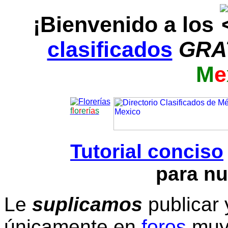
¡Bienvenido a los
clasificados
GRA
M
e
f
l
o
r
e
r
í
a
s
Tutorial conciso
para nu
Le
suplicamos
publicar 
únicamente en
foros
muy 