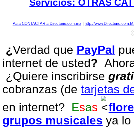
Servicios: OTRAS CA
Para CONTACTAR a Directorio.com.mx
|
http://www.Directorio.com.
¿
Verdad que
PayPal
pue
internet de usted
?
Ahora 
¿Quiere inscribirse
grat
cobranzas (de
tarjetas d
en internet?
E
s
a
s
flor
grupos musicales
ya lo