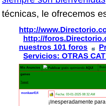
técnicas, le ofrecemos e
http://www.Directorio.
http://foros.Directori
nuestros 101 foros
P
Servicios: OTRAS CA
Bus
Mis Anuncios
Publicar
gratis oprimiendo
AQUI
games
Tweet
monkaw414
Fecha:
03-01-2025 08:32 AM
¡Inesperadamente para m