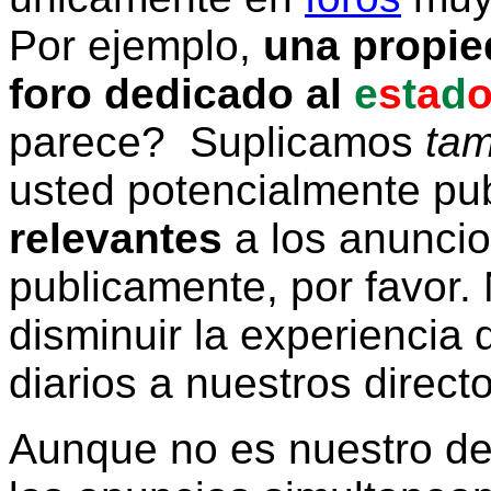
Por ejemplo,
una propie
foro dedicado al
e
s
t
a
d
parece? Suplicamos
tam
usted potencialmente pu
relevantes
a los anunci
publicamente, por favor. 
disminuir la experiencia d
diarios a nuestros direct
Aunque no es nuestro d