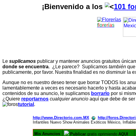
¡Bienvenido a los
101 fo
f
l
o
r
e
r
í
a
s
Le
suplicamos
publicar y mantener anuncios gratuitos únic
donde se encuentra
. ¿Le parece? Suplicamos
también
que
publicamente, por favor. Nuestra finalidad es no disminuir la ex
Aunque no es nuestro deseo tener que borrar TODOS los anunc
lamentablemente a veces es necesario hacerlo y hasta acabar 
contenidos de su anuncio, le suplicamos
borrarlo
por si mismo
¿Quiere
reportarnos
cualquier anuncio
aquí que debe de ser
tutorial
.
http://www.Directorio.com.MX
http://foros.Directo
Infantiles Nuevo Show Animales Exóticos México, Inflab
Mis Anuncios
Publicar
gratis oprimiendo
AQUI