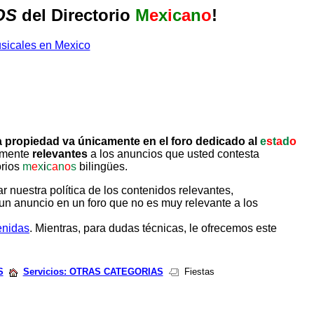
OS
del Directorio
M
e
x
i
c
a
n
o
!
 propiedad va únicamente en el foro dedicado al
e
s
t
a
d
o
tamente
relevantes
a los anuncios que usted contesta
orios
m
e
x
i
c
a
n
o
s
bilingües.
uestra política de los contenidos relevantes,
un anuncio en un foro que no es muy relevante a los
enidas
. Mientras, para dudas técnicas, le ofrecemos este
S
Servicios: OTRAS CATEGORIAS
Fiestas