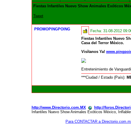
Fiestas Infantiles Nuevo Show Animales Exóticos Mé
Tweet
PROMOPINGPOING
Fecha:
31-08-2012 09:
Fiestas Infantiles Nuevo 
Casa del Terror México.
Visítanos Ya!
www.pingpoi
Entretenimiento de Vanguard
***Ciudad / Estado (País):
M
http://www.Directorio.com.MX
http://foros.Directo
Infantiles Nuevo Show Animales Exóticos México, Inflab
Para CONTACTAR a Directorio.com.m