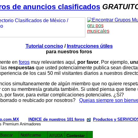
ros de anuncios clasificados
GRATUIT
g
r
u
p
o
s
m
u
s
i
c
a
l
e
s
Tutorial conciso
/
Instrucciones útiles
para nuestros foros
amente en
foros
muy relevantes aquí,
por favor
. Por ejemplo,
una
 las
respuestas
que usted potencialmente publica sean direc
periencia de los casi 50 mil visitantes diarios a nuestros direct
ios simultaneamente de algún miembro que no quiere respetar n
con su membresía gratuita también. Si usted piensa que tiene 
, por favor, para evitar complicaciones potenciales. ¿Sí?
 borrado o reubicado por nosotros?
Quejas siempre son bienv
rio.com.MX
INDICE de nuestros 101 foros
Productos y SERVICIO
les Premium Animadores
Buscar
Notificarme
AYUDA
Contestar