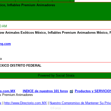
xico, Inflables Premium Animadores
00 AM
Show Animales Exóticos México, Inflables Premium Animadores México, 
ng.com
ia
EXICO DISTRITO FEDERAL
Powered by Social Strata
rio.com.MX
INDICE de nuestros 101 foros
Productos y SERVICIO
les Premium Animadores
x
|
http://www.Directorio.com.MX
|
Nuestro Compromiso de Mantener Su Priva
©Foros