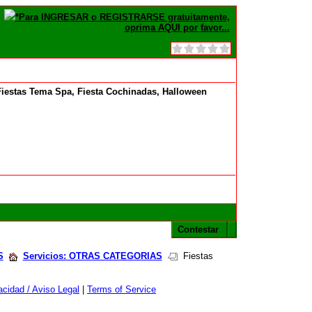
*Para INGRESAR o REGISTRARSE gratuitamente,
oprima AQUI por favor...
Fiestas Tema Spa, Fiesta Cochinadas, Halloween
Contestar
S
Servicios: OTRAS CATEGORIAS
Fiestas
cidad / Aviso Legal
|
Terms of Service