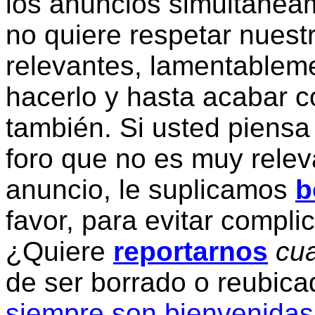
los anuncios simultanea
no quiere respetar nuestr
relevantes, lamentablem
hacerlo y hasta acabar c
también. Si usted piensa
foro que no es muy relev
anuncio, le suplicamos
b
favor, para evitar compli
¿Quiere
reportarnos
cua
de ser borrado o reubic
siempre son bienvenidas