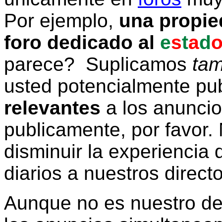
Por ejemplo,
una propie
foro dedicado al
e
s
t
a
d
parece? Suplicamos
tam
usted potencialmente pu
relevantes
a los anunci
publicamente, por favor. 
disminuir la experiencia d
diarios a nuestros direct
Aunque no es nuestro d