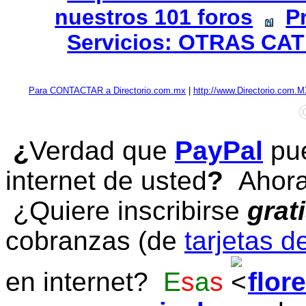
nuestros 101 foros
P
Servicios: OTRAS CA
Para CONTACTAR a Directorio.com.mx
|
http://www.Directorio.com.
¿
Verdad que
PayPal
pue
internet de usted
?
Ahora 
¿Quiere inscribirse
grat
cobranzas (de
tarjetas d
en internet?
E
s
a
s
flor