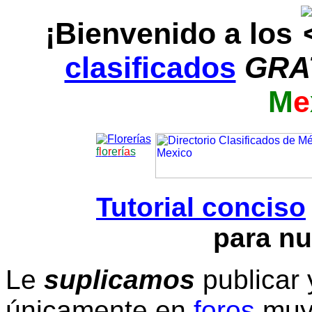
¡Bienvenido a los
clasificados
GRA
M
e
f
l
o
r
e
r
í
a
s
Tutorial conciso
para nu
Le
suplicamos
publicar 
únicamente en
foros
muy 