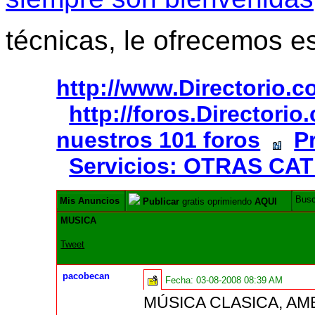
técnicas, le ofrecemos e
http://www.Directorio.
http://foros.Directori
nuestros 101 foros
P
Servicios: OTRAS CA
Bus
Mis Anuncios
Publicar
gratis oprimiendo
AQUI
MUSICA
Tweet
pacobecan
Fecha:
03-08-2008 08:39 AM
MÚSICA CLASICA, AM