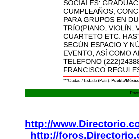
SOCIALES: GRADUACI
CUMPLEAÑOS, CONCI
PARA GRUPOS EN DUO
TRÍO(PIANO, VIOLÍN,
CUARTETO ETC. HAS
SEGÚN ESPACIO Y N
EVENTO, ASÍ COMO A
TELEFONO (222)2438
FRANCISCO REGULE
***Ciudad / Estado (País):
Puebla/Méxic
Powe
http://www.Directorio.
http://foros.Directori