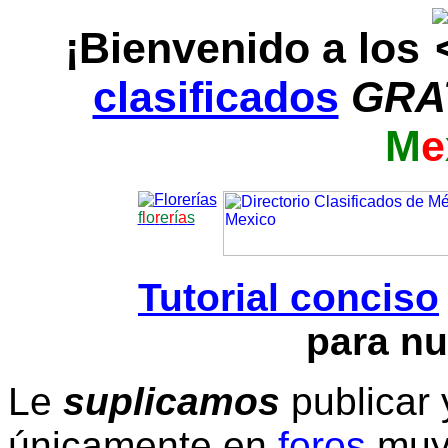
¡Bienvenido a los
clasificados
GRA
M
e
f
l
o
r
e
r
í
a
s
Tutorial conciso
para nu
Le
suplicamos
publicar 
únicamente en
foros
muy 