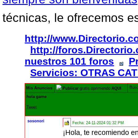
técnicas, le ofrecemos e
http://www.Directorio.
http://foros.Directori
nuestros 101 foros
P
Servicios: OTRAS CA
Bus
Mis Anuncios
Publicar
gratis oprimiendo
AQUI
hola game
Tweet
sosonori
Fecha:
24-11-2024 01:32 PM
¡Hola, te recomiendo e