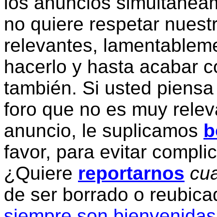
los anuncios simultanea
no quiere respetar nuestr
relevantes, lamentablem
hacerlo y hasta acabar c
también. Si usted piensa
foro que no es muy relev
anuncio, le suplicamos
b
favor, para evitar compli
¿Quiere
reportarnos
cua
de ser borrado o reubic
siempre son bienvenidas