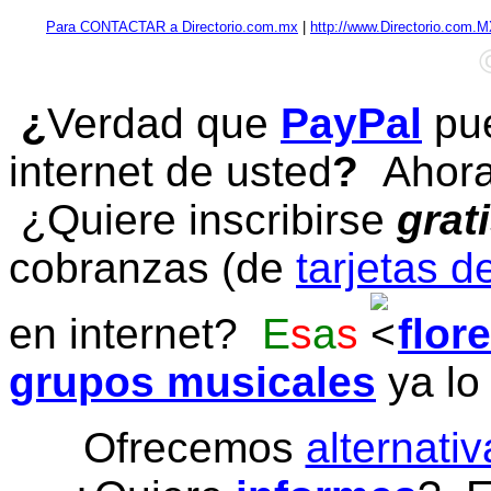
Para CONTACTAR a Directorio.com.mx
|
http://www.Directorio.com.
¿
Verdad que
PayPal
pue
internet de usted
?
Ahora 
¿Quiere inscribirse
grat
cobranzas (de
tarjetas d
en internet?
E
s
a
s
flor
grupos musicales
ya lo
Ofrecemos
alternativ