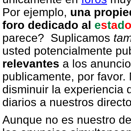
Por ejemplo,
una propie
foro dedicado al
e
s
t
a
d
parece? Suplicamos
tam
usted potencialmente pu
relevantes
a los anunci
publicamente, por favor. 
disminuir la experiencia d
diarios a nuestros direct
Aunque no es nuestro d