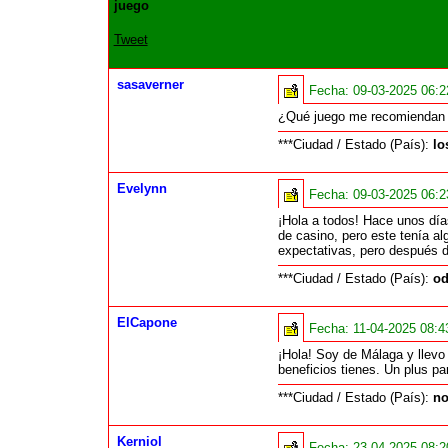
juego
Tweet
sasaverner
Fecha:
09-03-2025 06:
¿Qué juego me recomiendan do
***Ciudad / Estado (País):
lo
Evelynn
Fecha:
09-03-2025 06:
¡Hola a todos! Hace unos dí
de casino, pero este tenía al
expectativas, pero después d
***Ciudad / Estado (País):
od
ElCapone
Fecha:
11-04-2025 08:
¡Hola! Soy de Málaga y llev
beneficios tienes. Un plus p
***Ciudad / Estado (País):
n
Kerniol
Fecha:
23-04-2025 08: