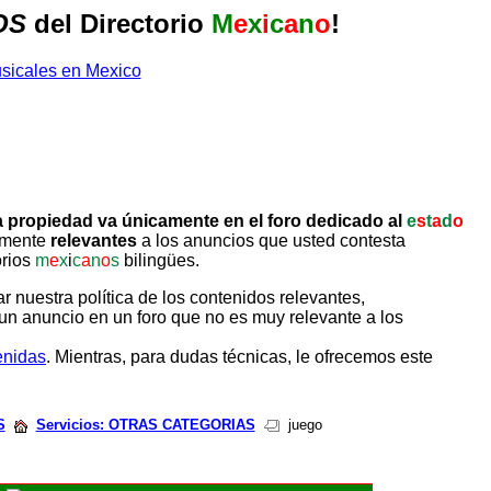
OS
del Directorio
M
e
x
i
c
a
n
o
!
 propiedad va únicamente en el foro dedicado al
e
s
t
a
d
o
tamente
relevantes
a los anuncios que usted contesta
orios
m
e
x
i
c
a
n
o
s
bilingües.
uestra política de los contenidos relevantes,
un anuncio en un foro que no es muy relevante a los
enidas
. Mientras, para dudas técnicas, le ofrecemos este
S
Servicios: OTRAS CATEGORIAS
juego