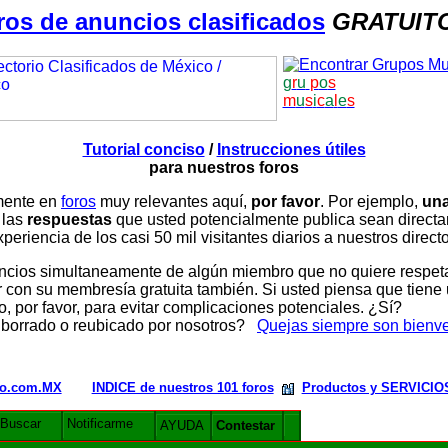
ros de anuncios clasificados
GRATUIT
g
r
u
p
o
s
m
u
s
i
c
a
l
e
s
Tutorial conciso
/
Instrucciones útiles
para nuestros foros
amente en
foros
muy relevantes aquí,
por favor
. Por ejemplo,
una
 las
respuestas
que usted potencialmente publica sean direc
periencia de los casi 50 mil visitantes diarios a nuestros direct
ios simultaneamente de algún miembro que no quiere respetar n
con su membresía gratuita también. Si usted piensa que tiene 
, por favor, para evitar complicaciones potenciales. ¿Sí?
 borrado o reubicado por nosotros?
Quejas siempre son bienv
rio.com.MX
INDICE de nuestros 101 foros
Productos y SERVICIO
Buscar
Notificarme
AYUDA
Contestar