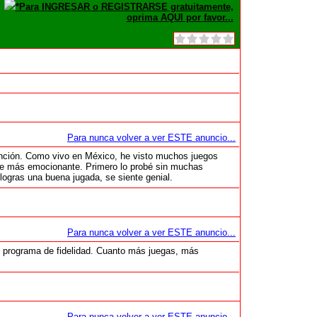
*Para INGRESAR o REGISTRARSE gratuitamente,
oprima AQUI por favor...
Para nunca volver a ver ESTE anuncio...
nción. Como vivo en México, he visto muchos juegos
 hace más emocionante. Primero lo probé sin muchas
logras una buena jugada, se siente genial.
Para nunca volver a ver ESTE anuncio...
 programa de fidelidad. Cuanto más juegas, más
Para nunca volver a ver ESTE anuncio...