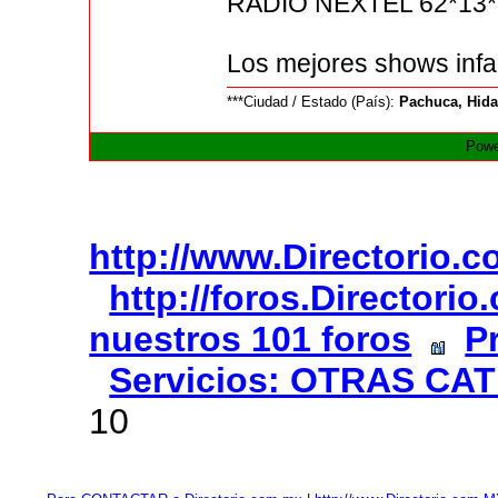
RADIO NEXTEL 62*13
Los mejores shows infa
***Ciudad / Estado (País):
Pachuca, Hid
Powe
http://www.Directorio.
http://foros.Directori
nuestros 101 foros
P
Servicios: OTRAS CA
10