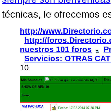
técnicas, le ofrecemos e
http://www.Directorio.
http://foros.Directori
nuestros 101 foros
P
Servicios: OTRAS CA
10
Bus
Mis Anuncios
Publicar
gratis oprimiendo
AQUI
SHOW DE BEN 10
Tweet
VM PACHUCA
Fecha:
17-02-2014 07:30 PM