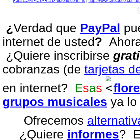
Para CONTACTAR a Directorio.com.mx
|
http://www.Directorio.com.
¿
Verdad que
PayPal
pue
internet de usted
?
Ahora 
¿Quiere inscribirse
grat
cobranzas (de
tarjetas d
en internet?
E
s
a
s
flor
grupos musicales
ya lo
Ofrecemos
alternativ
¿Quiere
informes
? E