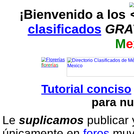
¡Bienvenido a los
clasificados
GRA
M
e
f
l
o
r
e
r
í
a
s
Tutorial conciso
para nu
Le
suplicamos
publicar 
únicamente en
foros
muy 