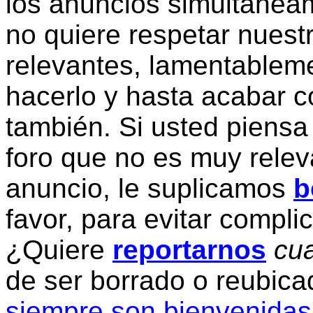
los anuncios simultanea
no quiere respetar nuestr
relevantes, lamentablem
hacerlo y hasta acabar c
también. Si usted piensa
foro que no es muy relev
anuncio, le suplicamos
b
favor, para evitar compli
¿Quiere
reportarnos
cua
de ser borrado o reubic
siempre son bienvenidas