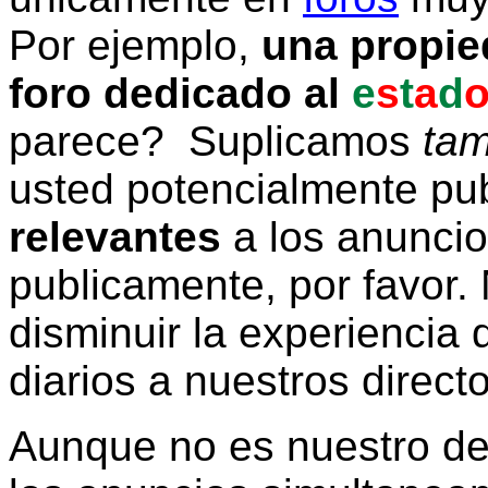
Por ejemplo,
una propie
foro dedicado al
e
s
t
a
d
parece? Suplicamos
tam
usted potencialmente pu
relevantes
a los anunci
publicamente, por favor. 
disminuir la experiencia d
diarios a nuestros direct
Aunque no es nuestro d