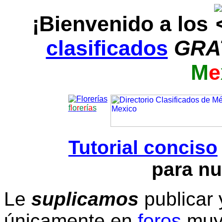
¡Bienvenido a los
clasificados
GRA
M
e
f
l
o
r
e
r
í
a
s
Tutorial conciso
para nu
Le
suplicamos
publicar 
únicamente en
foros
muy 