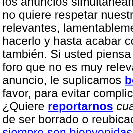
los anuncios simultanea
no quiere respetar nuestr
relevantes, lamentablem
hacerlo y hasta acabar c
también. Si usted piensa
foro que no es muy relev
anuncio, le suplicamos
b
favor, para evitar compli
¿Quiere
reportarnos
cua
de ser borrado o reubic
siempre son bienvenidas