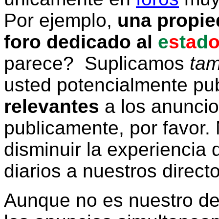
Por ejemplo,
una propie
foro dedicado al
e
s
t
a
d
parece? Suplicamos
tam
usted potencialmente pu
relevantes
a los anunci
publicamente, por favor. 
disminuir la experiencia d
diarios a nuestros direct
Aunque no es nuestro d