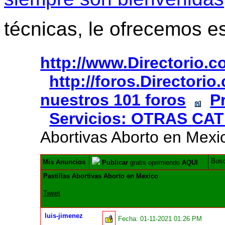
técnicas, le ofrecemos e
http://www.Directorio.
http://foros.Directori
nuestros 101 foros
P
Servicios: OTRAS CA
Abortivas Aborto en Mexi
Bus
Mis Anuncios
Publicar
gratis oprimiendo
AQUI
Pastillas Abortivas Aborto en Mexico
Tweet
luis-jimenez
Fecha:
01-11-2021 01:26 PM