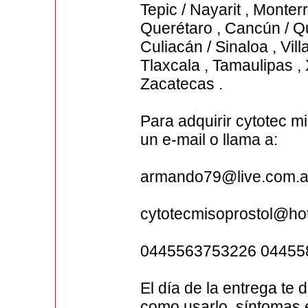
Tepic / Nayarit , Monte
Querétaro , Cancún / Qu
Culiacán / Sinaloa , Vi
Tlaxcala , Tamaulipas , 
Zacatecas .
Para adquirir cytotec 
un e-mail o llama a:
armando79@live.com.a
cytotecmisoprostol@ho
0445563753226 04455
El día de la entrega te 
como usarlo, síntomas 