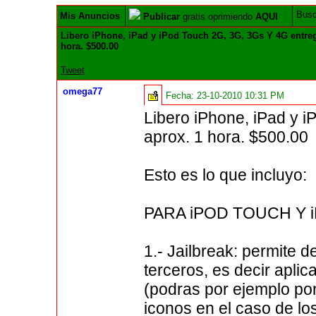
Bus
Mis Anuncios
Publicar
gratis oprimiendo
AQUI
Libero iPhone, iPad y iPod Touch 2G, 3G, 3Gs Y 4G entre
hora. $500.00
Tweet
omega77
Fecha:
23-10-2010 10:31 PM
Libero iPhone, iPad y 
aprox. 1 hora. $500.00
Esto es lo que incluyo:
PARA iPOD TOUCH Y 
1.- Jailbreak: permite 
terceros, es decir apli
(podras por ejemplo pon
iconos en el caso de lo