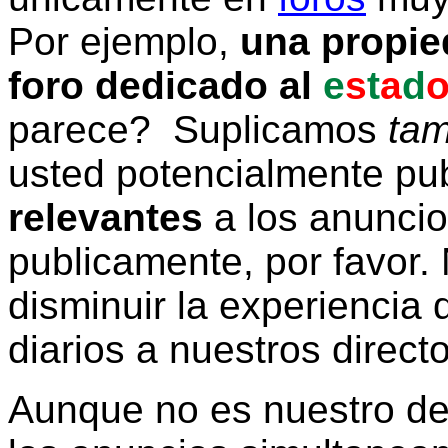
Por ejemplo,
una propie
foro dedicado al
e
s
t
a
d
parece? Suplicamos
tam
usted potencialmente pu
relevantes
a los anunci
publicamente, por favor. 
disminuir la experiencia d
diarios a nuestros direct
Aunque no es nuestro d