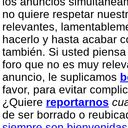
los anuncios simultanea
no quiere respetar nuestr
relevantes, lamentablem
hacerlo y hasta acabar c
también. Si usted piensa
foro que no es muy relev
anuncio, le suplicamos
b
favor, para evitar compli
¿Quiere
reportarnos
cua
de ser borrado o reubic
siempre son bienvenidas