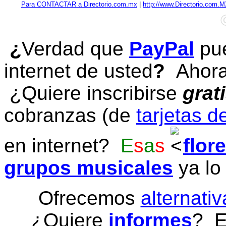
Para CONTACTAR a Directorio.com.mx
|
http://www.Directorio.com.
¿
Verdad que
PayPal
pue
internet de usted
?
Ahora 
¿Quiere inscribirse
grat
cobranzas (de
tarjetas d
en internet?
E
s
a
s
flor
grupos musicales
ya lo
Ofrecemos
alternativ
¿Quiere
informes
? E