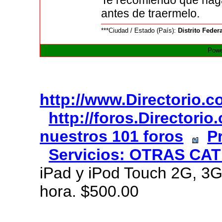
Te recomiendo que hag
antes de traermelo.
***Ciudad / Estado (País):
Distrito Feder
Powe
http://www.Directorio.
http://foros.Directori
nuestros 101 foros
P
Servicios: OTRAS CA
iPad y iPod Touch 2G, 3G
hora. $500.00