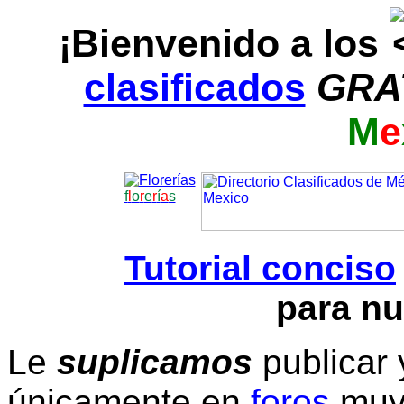
¡Bienvenido a los
clasificados
GRA
M
e
f
l
o
r
e
r
í
a
s
Tutorial conciso
para nu
Le
suplicamos
publicar 
únicamente en
foros
muy 