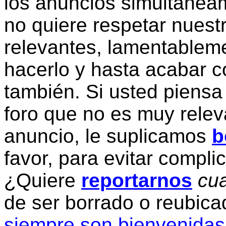
los anuncios simultanea
no quiere respetar nuestr
relevantes, lamentablem
hacerlo y hasta acabar c
también. Si usted piensa
foro que no es muy relev
anuncio, le suplicamos
b
favor, para evitar compli
¿Quiere
reportarnos
cua
de ser borrado o reubic
siempre son bienvenidas