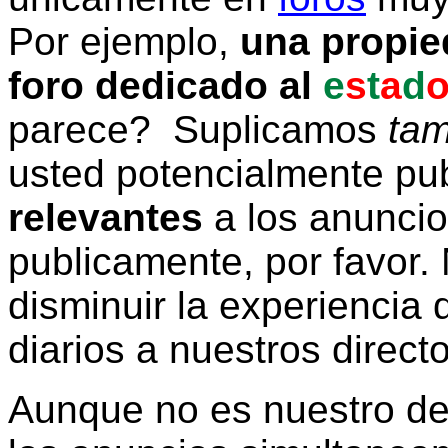
Por ejemplo,
una propie
foro dedicado al
e
s
t
a
d
parece? Suplicamos
tam
usted potencialmente pu
relevantes
a los anunci
publicamente, por favor. 
disminuir la experiencia d
diarios a nuestros direct
Aunque no es nuestro d