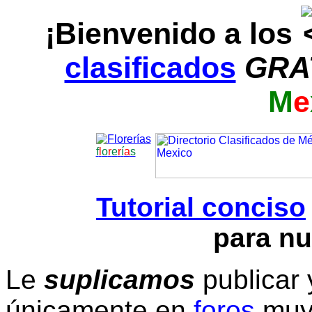
¡Bienvenido a los
clasificados
GRA
M
e
f
l
o
r
e
r
í
a
s
Tutorial conciso
para nu
Le
suplicamos
publicar 
únicamente en
foros
muy 