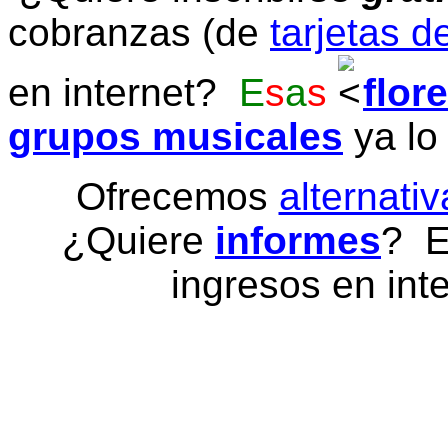
cobranzas (de
tarjetas d
en internet?
E
s
a
s
flor
grupos musicales
ya lo
Ofrecemos
alternativ
¿Quiere
informes
? E
ingresos en inte