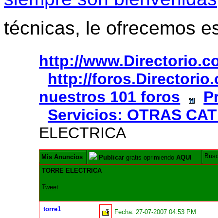
técnicas, le ofrecemos e
http://www.Directorio.
http://foros.Directori
nuestros 101 foros
P
Servicios: OTRAS CA
ELECTRICA
Bus
Mis Anuncios
Publicar
gratis oprimiendo
AQUI
TORRE ELECTRICA
Tweet
torre1
Fecha:
27-07-2007 04:53 PM