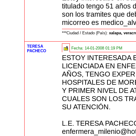
titulado tengo 51 años 
son los tramites que de
micorreo es medico_al
***Ciudad / Estado (País):
xalapa, verac
TERESA
Fecha:
14-01-2008 01:19 PM
PACHECO
ESTOY INTERESADA 
LICENCIADA EN ENFE
AÑOS, TENGO EXPER
HOSPITALES DE MOR
Y PRIMER NIVEL DE 
CUALES SON LOS TR
SU ATENCIÓN.
L.E. TERESA PACHEC
enfermera_milenio@ho