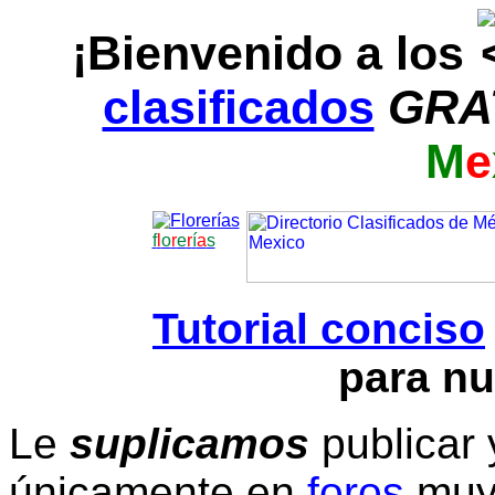
¡Bienvenido a los
clasificados
GRA
M
e
f
l
o
r
e
r
í
a
s
Tutorial conciso
para nu
Le
suplicamos
publicar 
únicamente en
foros
muy 