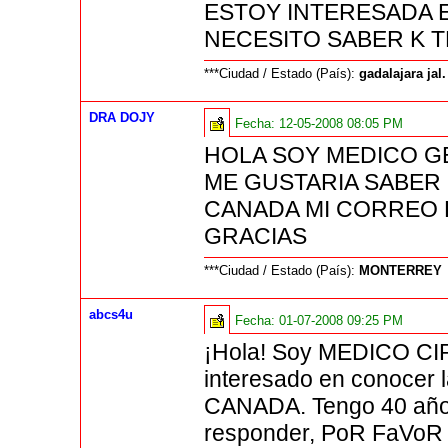
ESTOY INTERESADA 
NECESITO SABER K T
***Ciudad / Estado (País):
gadalajara jal
DRA DOJY
Fecha:
12-05-2008 08:05 PM
HOLA SOY MEDICO G
ME GUSTARIA SABER
CANADA MI CORREO E
GRACIAS
***Ciudad / Estado (País):
MONTERREY
abcs4u
Fecha:
01-07-2008 09:25 PM
¡Hola! Soy MEDICO CIR
interesado en conocer l
CANADA. Tengo 40 años
responder, PoR FaVoR a