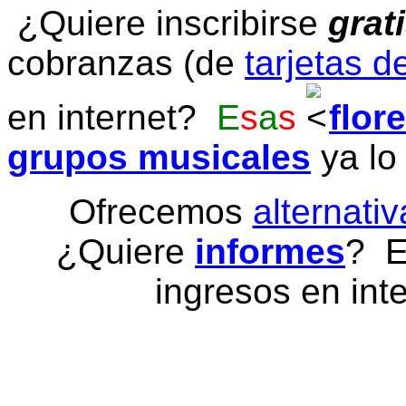
¿Quiere inscribirse
grat
cobranzas (de
tarjetas d
en internet?
E
s
a
s
flor
grupos musicales
ya lo
Ofrecemos
alternativ
¿Quiere
informes
? E
ingresos en inte