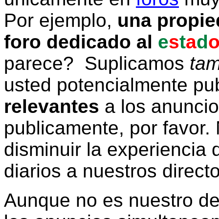
Por ejemplo,
una propie
foro dedicado al
e
s
t
a
d
parece? Suplicamos
tam
usted potencialmente pu
relevantes
a los anunci
publicamente, por favor. 
disminuir la experiencia d
diarios a nuestros direct
Aunque no es nuestro d