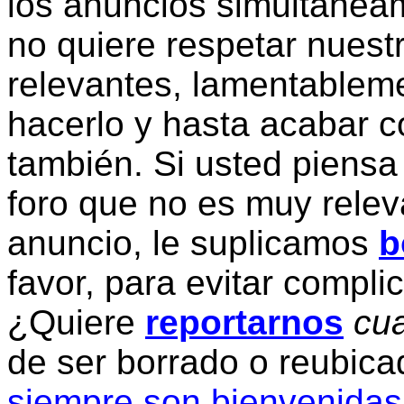
los anuncios simultanea
no quiere respetar nuestr
relevantes, lamentablem
hacerlo y hasta acabar c
también. Si usted piensa
foro que no es muy relev
anuncio, le suplicamos
b
favor, para evitar compli
¿Quiere
reportarnos
cua
de ser borrado o reubic
siempre son bienvenidas