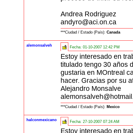
Andrea Rodriguez
andyro@aci.on.ca
***Ciudad / Estado (País):
Canada
alemonsalveh
Fecha:
01-10-2007 12:42 PM
Estoy interesado en tra
titulado tengo 30 años 
gustaria en MOntreal c
hacer. Gracias por su a
Alejandro Monsalve
alemonsalveh@hotmail
***Ciudad / Estado (País):
Mexico
halconmexicano
Fecha:
27-10-2007 07:24 AM
Estoy interesado en tra