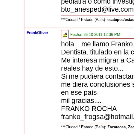
pediatra o como investi
bto_anesped@live.com.m
***Ciudad / Estado (País):
ecatepec/est
FrankOliver
Fecha:
26-10-2011 12:36 PM
hola... me llamo Franko
Dentista. titulado en la
Me interesa migrar a C
reales hay de esto...
Si me pudiera contactar
me diera conclusiones s
en ese país--
mil gracias....
FRANKO ROCHA
franko_frogsa@hotmai
***Ciudad / Estado (País):
Zacatecas, Za