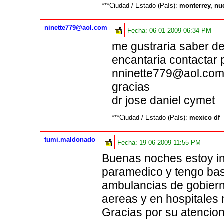
***Ciudad / Estado (País):
monterrey, nu
ninette779@aol.com
Fecha:
06-01-2009 06:34 PM
me gustraria saber d
encantaria contactar
nninette779@aol.co
gracias
dr jose daniel cymet
***Ciudad / Estado (País):
mexico df
tumi.maldonado
Fecha:
19-06-2009 11:55 PM
Buenas noches estoy in
paramedico y tengo bas
ambulancias de gobier
aereas y en hospitales
Gracias por su atencion