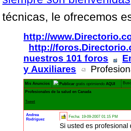
técnicas, le ofrecemos e
http://www.Directorio.
http://foros.Directori
nuestros 101 foros
E
y Auxiliares
Profesion
Bus
Mis Anuncios
Publicar
gratis oprimiendo
AQUI
Profesionales de la salud en Canada
Tweet
Andrea
Fecha:
19-09-2007 01:15 PM
Rodriguez
Si usted es profesional 