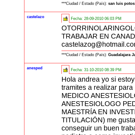
***Ciudad / Estado (País):
san luis potos
castelazo
Fecha:
28-09-2010 06:03 PM
OTORRINOLARINGOL
TRABAJAR EN CANADA
castelazog@hotmail.c
***Ciudad / Estado (País):
Guadalajara J
anesped
Fecha:
31-10-2010 08:39 PM
Hola andrea yo si estoy
tramites a realizar par
MEDICO ANESTESIOL
ANESTESIOLOGO PED
MAESTRÍA EN INVEST
TITULACIÓN) me gustar
conseguir un buen trab