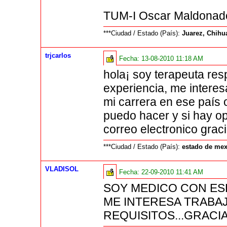
TUM-I Oscar Maldonad
***Ciudad / Estado (País):
Juarez, Chih
trjcarlos
Fecha:
13-08-2010 11:18 AM
hola¡ soy terapeuta resp
experiencia, me intere
mi carrera en ese país 
puedo hacer y si hay o
correo electronico grac
***Ciudad / Estado (País):
estado de me
VLADISOL
Fecha:
22-09-2010 11:41 AM
SOY MEDICO CON ESP
ME INTERESA TRABAJ
REQUISITOS...GRACIAS