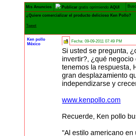
Bus
Mis Anuncios
Publicar
gratis oprimiendo
AQUI
¿Quiere comercializar el producto delicioso Ken Pollo?
Tweet
Ken pollo
Fecha:
09-09-2011 07:49 PM
México
Si usted se pregunta, 
invertir?, ¿qué negocio
tenemos la respuesta, 
gran desplazamiento que
independizarse y crece
www.kenpollo.com
Recuerde, Ken pollo bus
"Al estilo americano en 