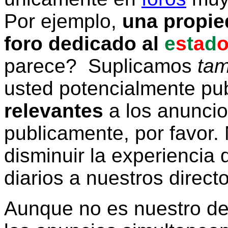
Por ejemplo,
una propie
foro dedicado al
e
s
t
a
d
parece? Suplicamos
tam
usted potencialmente pu
relevantes
a los anunci
publicamente, por favor. 
disminuir la experiencia d
diarios a nuestros direct
Aunque no es nuestro d