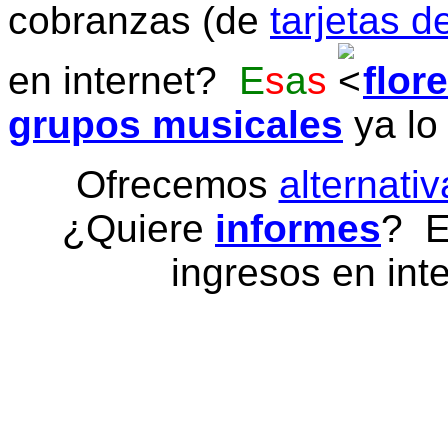
cobranzas (de
tarjetas d
en internet?
E
s
a
s
flor
grupos musicales
ya lo
Ofrecemos
alternativ
¿Quiere
informes
? E
ingresos en inte