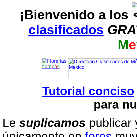
¡Bienvenido a los
clasificados
GRA
M
e
f
l
o
r
e
r
í
a
s
Tutorial conciso
para nu
Le
suplicamos
publicar 
únicamente en
foros
muy 