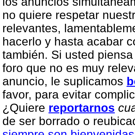
los anuncios simultanea
no quiere respetar nuestr
relevantes, lamentablem
hacerlo y hasta acabar c
también. Si usted piensa
foro que no es muy relev
anuncio, le suplicamos
b
favor, para evitar compli
¿Quiere
reportarnos
cua
de ser borrado o reubic
siempre son bienvenidas