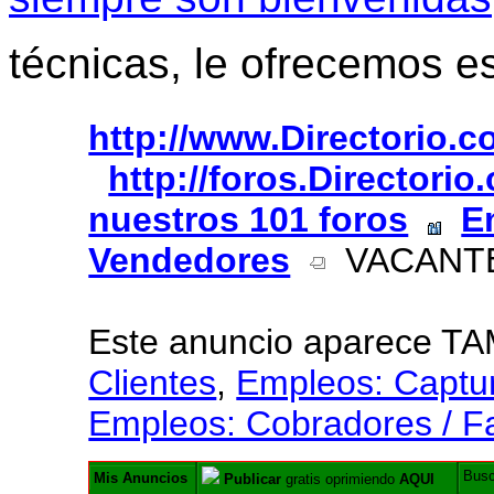
técnicas, le ofrecemos e
http://www.Directorio.
http://foros.Directori
nuestros 101 foros
E
Vendedores
VACANTE
Este anuncio aparece T
Clientes
,
Empleos: Captur
Empleos: Cobradores / Fa
Bus
Mis Anuncios
Publicar
gratis oprimiendo
AQUI