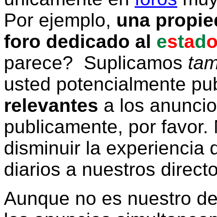
Por ejemplo,
una propie
foro dedicado al
e
s
t
a
d
parece? Suplicamos
tam
usted potencialmente pu
relevantes
a los anunci
publicamente, por favor. 
disminuir la experiencia d
diarios a nuestros direct
Aunque no es nuestro d