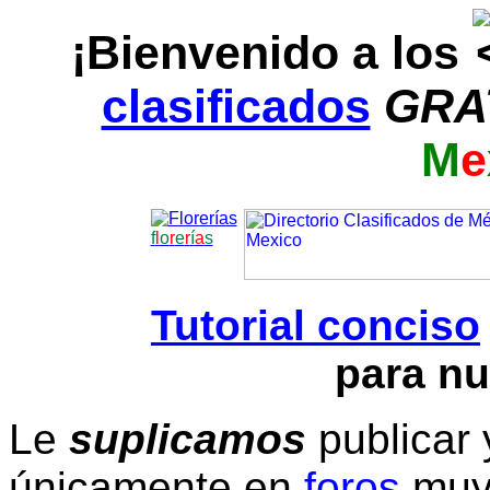
¡Bienvenido a los
clasificados
GRA
M
e
f
l
o
r
e
r
í
a
s
Tutorial conciso
para nu
Le
suplicamos
publicar 
únicamente en
foros
muy 