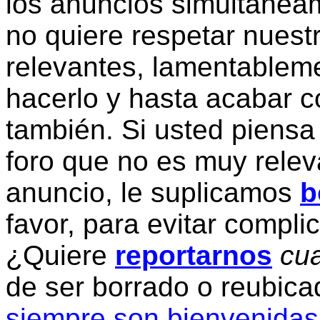
los anuncios simultanea
no quiere respetar nuestr
relevantes, lamentablem
hacerlo y hasta acabar c
también. Si usted piensa
foro que no es muy relev
anuncio, le suplicamos
b
favor, para evitar compli
¿Quiere
reportarnos
cua
de ser borrado o reubic
siempre son bienvenidas