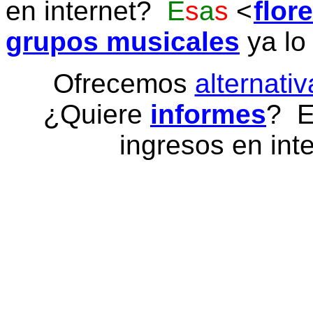
en internet?
E
s
a
s
flor
grupos musicales
ya lo
Ofrecemos
alternativ
¿Quiere
informes
? E
ingresos en inte