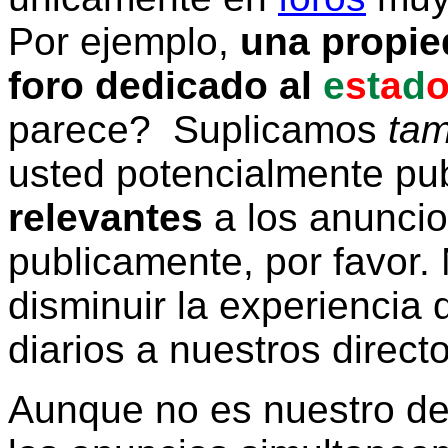
Por ejemplo,
una propie
foro dedicado al
e
s
t
a
d
parece? Suplicamos
tam
usted potencialmente pu
relevantes
a los anunci
publicamente, por favor. 
disminuir la experiencia d
diarios a nuestros direct
Aunque no es nuestro d