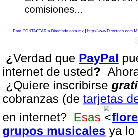
comisiones...
Para CONTACTAR a Directorio.com.mx
|
http://www.Directorio.com.
¿
Verdad que
PayPal
pue
internet de usted
?
Ahora 
¿Quiere inscribirse
grat
cobranzas (de
tarjetas d
en internet?
E
s
a
s
flor
grupos musicales
ya lo