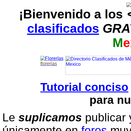
¡Bienvenido a los
clasificados
GRA
M
e
f
l
o
r
e
r
í
a
s
Tutorial conciso
para nu
Le
suplicamos
publicar 
únicamente en
foros
muy 