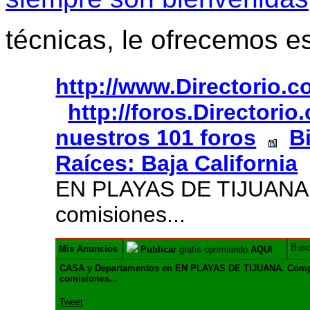
técnicas, le ofrecemos e
http://www.Directorio.
http://foros.Directori
nuestros 101 foros
B
Raíces: Baja California
EN PLAYAS DE TIJUANA.
comisiones...
Bus
Mis Anuncios
Publicar
gratis oprimiendo
AQUI
CASA y Departamentos en EN PLAYAS DE TIJUANA. Comp
comisiones...
Tweet