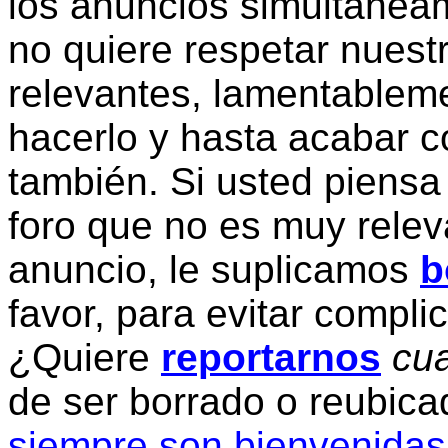
los anuncios simultanea
no quiere respetar nuestr
relevantes, lamentablem
hacerlo y hasta acabar c
también. Si usted piensa
foro que no es muy relev
anuncio, le suplicamos
b
favor, para evitar compli
¿Quiere
reportarnos
cua
de ser borrado o reubic
siempre son bienvenidas