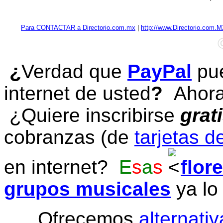
Para CONTACTAR a Directorio.com.mx
|
http://www.Directorio.com.
¿
Verdad que
PayPal
pue
internet de usted
?
Ahora 
¿Quiere inscribirse
grat
cobranzas (de
tarjetas d
en internet?
E
s
a
s
flor
grupos musicales
ya lo
Ofrecemos
alternativ