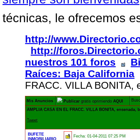
técnicas, le ofrecemos e
http://www.Directorio.
http://foros.Directori
nuestros 101 foros
B
Raíces: Baja California
FRACC. VILLA BONITA, e
Bus
Mis Anuncios
Publicar
gratis oprimiendo
AQUI
AMPLIA CASA EN EL FRACC. VILLA BONITA, ensenada, b
Tweet
BUFETE
Fecha:
01-04-2011 07:25 PM
INMOBILIARIO