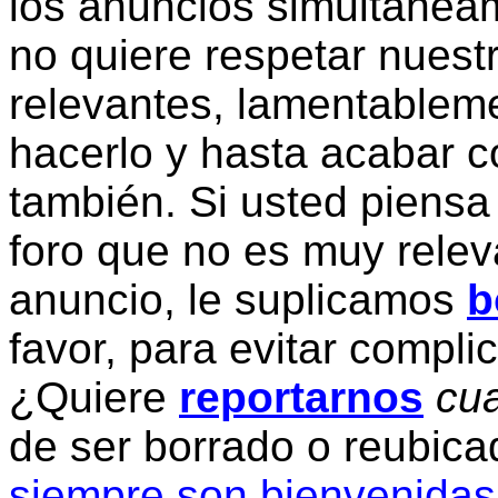
los anuncios simultanea
no quiere respetar nuestr
relevantes, lamentablem
hacerlo y hasta acabar c
también. Si usted piensa
foro que no es muy relev
anuncio, le suplicamos
b
favor, para evitar compli
¿Quiere
reportarnos
cua
de ser borrado o reubic
siempre son bienvenidas