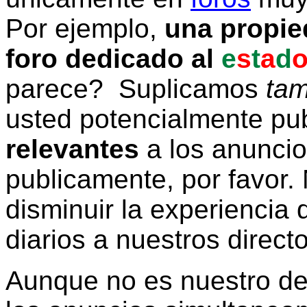
Por ejemplo,
una propie
foro dedicado al
e
s
t
a
d
parece? Suplicamos
tam
usted potencialmente pu
relevantes
a los anunci
publicamente, por favor. 
disminuir la experiencia d
diarios a nuestros direct
Aunque no es nuestro d