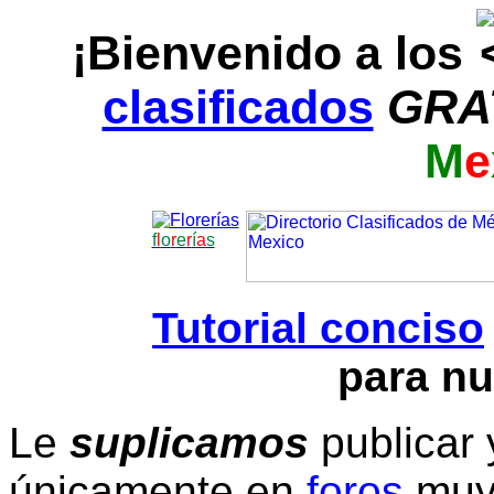
¡Bienvenido a los
clasificados
GRA
M
e
f
l
o
r
e
r
í
a
s
Tutorial conciso
para nu
Le
suplicamos
publicar 
únicamente en
foros
muy 