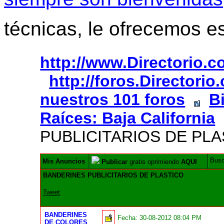
técnicas, le ofrecemos e
http://www.Directorio.
http://foros.Directori
nuestros 101 foros
B
Raíces: Baja California
PUBLICITARIOS DE PL
Bus
Mis Anuncios
Publicar
gratis oprimiendo
AQUI
BANDERINES PUBLICITARIOS DE PLASTICO
Tweet
BANDERINES
Fecha:
30-08-2012 08:04 PM
DE COLORES