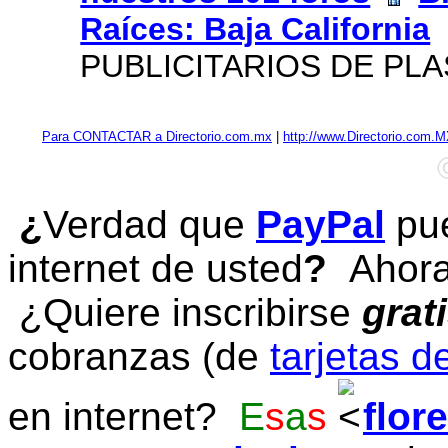
Raíces: Baja California
PUBLICITARIOS DE PL
Para CONTACTAR a Directorio.com.mx
|
http://www.Directorio.com.
¿
Verdad que
PayPal
pue
internet de usted
?
Ahora 
¿Quiere inscribirse
grat
cobranzas (de
tarjetas d
en internet?
E
s
a
s
flor