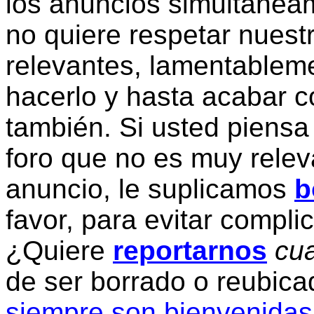
los anuncios simultanea
no quiere respetar nuestr
relevantes, lamentablem
hacerlo y hasta acabar c
también. Si usted piensa
foro que no es muy relev
anuncio, le suplicamos
b
favor, para evitar compli
¿Quiere
reportarnos
cua
de ser borrado o reubic
siempre son bienvenidas