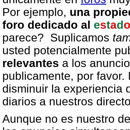
Por ejemplo,
una propie
foro dedicado al
e
s
t
a
d
parece? Suplicamos
tam
usted potencialmente pu
relevantes
a los anunci
publicamente, por favor. 
disminuir la experiencia d
diarios a nuestros direct
Aunque no es nuestro d