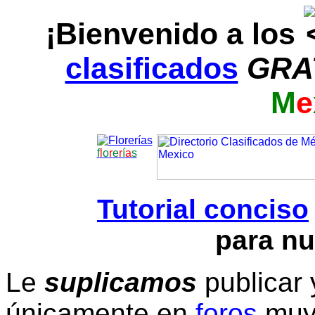
¡Bienvenido a los
clasificados
GRA
M
e
f
l
o
r
e
r
í
a
s
Tutorial conciso
para nu
Le
suplicamos
publicar 
únicamente en
foros
muy 