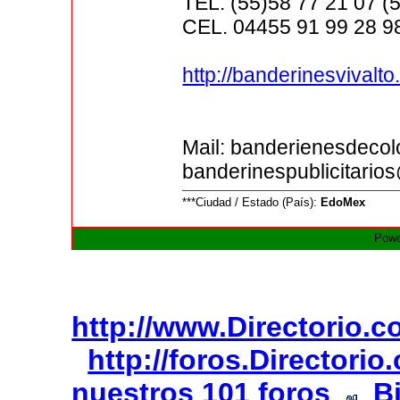
TEL. (55)58 77 21 07 (
CEL. 04455 91 99 28 9
http://banderinesvivalto
Mail: banderienesdeco
banderinespublicitari
***Ciudad / Estado (País):
EdoMex
Powe
http://www.Directorio.
http://foros.Directori
nuestros 101 foros
B