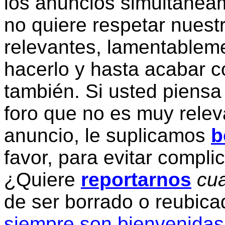
los anuncios simultanea
no quiere respetar nuestr
relevantes, lamentablem
hacerlo y hasta acabar c
también. Si usted piensa
foro que no es muy relev
anuncio, le suplicamos
b
favor, para evitar compli
¿Quiere
reportarnos
cua
de ser borrado o reubic
siempre son bienvenidas