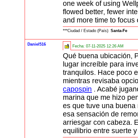
one week of using Wellp
flowed better, fewer int
and more time to focus 
***Ciudad / Estado (País):
Santa-Fe
Daniel516
Fecha:
07-11-2025 12:26 AM
Qué buena ubicación, 
lugar increíble para in
tranquilos. Hace poco e
mientras revisaba opci
capospin
. Acabé jugan
marina que me hizo pen
es que tuve una buena 
esa sensación de remon
arriesgar con cabeza. 
equilibrio entre suerte y