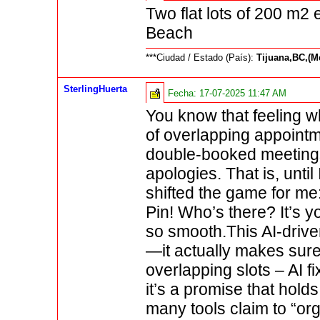
Two flat lots of 200 m2 
Beach
***Ciudad / Estado (País):
Tijuana,BC,(M
SterlingHuerta
Fecha:
17-07-2025 11:47 AM
You know that feeling wh
of overlapping appointm
double-booked meetings
apologies. That is, unti
shifted the game for me
Pin! Who’s there? It’s
so smooth.This AI-drive
—it actually makes sure
overlapping slots – AI fi
it’s a promise that holds
many tools claim to “orga