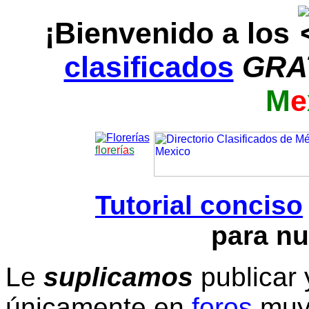
¡Bienvenido a los
clasificados
GRA
M
e
f
l
o
r
e
r
í
a
s
Tutorial conciso
para nu
Le
suplicamos
publicar 
únicamente en
foros
muy 