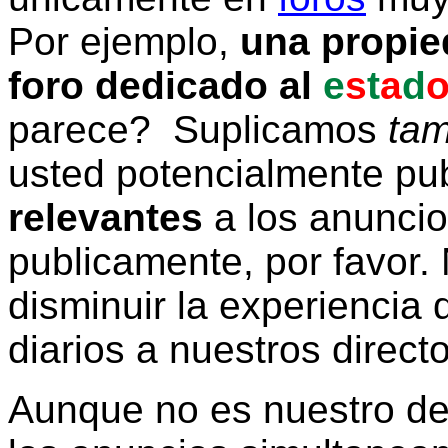
Por ejemplo,
una propie
foro dedicado al
e
s
t
a
d
parece? Suplicamos
tam
usted potencialmente pu
relevantes
a los anunci
publicamente, por favor. 
disminuir la experiencia d
diarios a nuestros direct
Aunque no es nuestro d