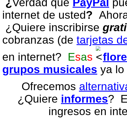
¿
Verdad que
PayPal
pue
internet de usted
?
Ahora 
¿Quiere inscribirse
grat
cobranzas (de
tarjetas d
en internet?
E
s
a
s
flor
grupos musicales
ya lo
Ofrecemos
alternativ
¿Quiere
informes
? E
ingresos en inte