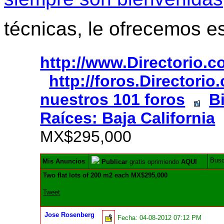
técnicas, le ofrecemos e
http://www.Directorio.
http://foros.Directori
nuestros 101 foros
B
Raíces: Baja California
MX$295,000
Bus
Mis Anuncios
Publicar
gratis oprimiendo
AQUI
Two flat lots of 200 m2 each MX$295,000
Tweet
Jose Rosenberg
Fecha:
04-08-2012 07:12 PM