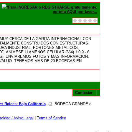
*Para INGRESAR o REGISTRARSE gratuitamente,
oprima AQUI por favor...
 MUY CERCA DE LA GARITA INTERNACIONAL CON
 TOTALMENTE CONSTRUIDOS CON ESTRUCTURAS
TURA INDUSTRIAL, PORTONES METALICOS,
. ANIMESE LLAMENOS CELULAR (664) 1 0 9 - 6
tmail.com ENVIAREMOS FOTOS Y MAS INFORMACION,
VALUO. TENEMOS MAS DE 20 BODEGAS EN
Contestar
s Raíces: Baja California
BODEGA GRANDE o
cidad / Aviso Legal
|
Terms of Service