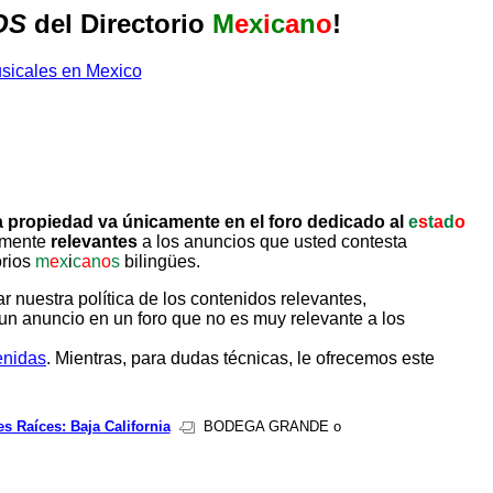
OS
del Directorio
M
e
x
i
c
a
n
o
!
 propiedad va únicamente en el foro dedicado al
e
s
t
a
d
o
tamente
relevantes
a los anuncios que usted contesta
orios
m
e
x
i
c
a
n
o
s
bilingües.
uestra política de los contenidos relevantes,
un anuncio en un foro que no es muy relevante a los
enidas
. Mientras, para dudas técnicas, le ofrecemos este
s Raíces: Baja California
BODEGA GRANDE o