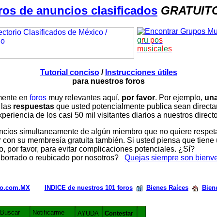
ros de anuncios clasificados
GRATUIT
g
r
u
p
o
s
m
u
s
i
c
a
l
e
s
Tutorial conciso
/
Instrucciones útiles
para nuestros foros
amente en
foros
muy relevantes aquí,
por favor
. Por ejemplo,
una
 las
respuestas
que usted potencialmente publica sean direc
periencia de los casi 50 mil visitantes diarios a nuestros direct
ios simultaneamente de algún miembro que no quiere respetar n
con su membresía gratuita también. Si usted piensa que tiene 
, por favor, para evitar complicaciones potenciales. ¿Sí?
 borrado o reubicado por nosotros?
Quejas siempre son bienv
rio.com.MX
INDICE de nuestros 101 foros
Bienes Raíces
Biene
Buscar
Notificarme
AYUDA
Contestar