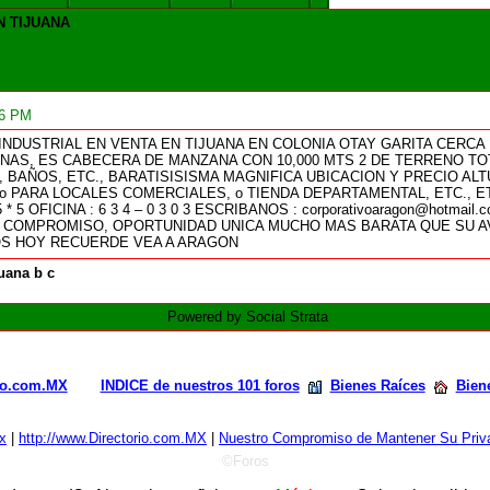
N TIJUANA
56 PM
NDUSTRIAL EN VENTA EN TIJUANA EN COLONIA OTAY GARITA CERCA
QUINAS, ES CABECERA DE MANZANA CON 10,000 MTS 2 DE TERRENO
, BAÑOS, ETC., BARATISISISMA MAGNIFICA UBICACION Y PRECIO AL
o PARA LOCALES COMERCIALES, o TIENDA DEPARTAMENTAL, ETC., ETC
75 * 5 OFICINA : 6 3 4 – 0 3 0 3 ESCRIBANOS : corporativoaragon@ho
 COMPROMISO, OPORTUNIDAD UNICA MUCHO MAS BARATA QUE SU A
S HOY RECUERDE VEA A ARAGON
juana b c
Powered by Social Strata
rio.com.MX
INDICE de nuestros 101 foros
Bienes Raíces
Biene
x
|
http://www.Directorio.com.MX
|
Nuestro Compromiso de Mantener Su Priva
©Foros