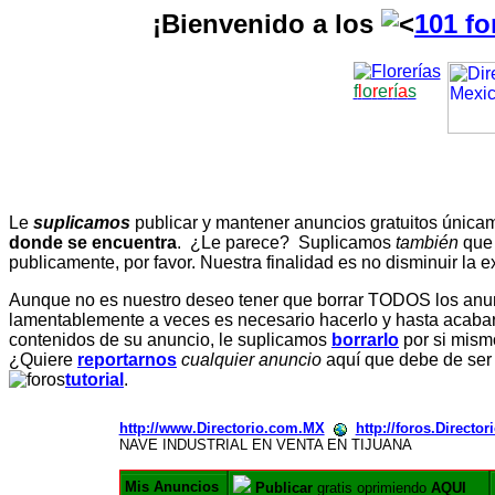
¡Bienvenido a los
101 fo
f
l
o
r
e
r
í
a
s
Le
suplicamos
publicar y mantener anuncios gratuitos únic
donde se encuentra
. ¿Le parece? Suplicamos
también
que
publicamente, por favor. Nuestra finalidad es no disminuir la ex
Aunque no es nuestro deseo tener que borrar TODOS los anunc
lamentablemente a veces es necesario hacerlo y hasta acabar 
contenidos de su anuncio, le suplicamos
borrarlo
por si mismo
¿Quiere
reportarnos
cualquier anuncio
aquí que debe de ser
tutorial
.
http://www.Directorio.com.MX
http://foros.Directo
NAVE INDUSTRIAL EN VENTA EN TIJUANA
Mis Anuncios
Publicar
gratis oprimiendo
AQUI